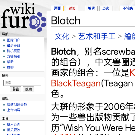
页面
讨论
编辑
历史
不转换
Blotch
跳转至：
导航
、
搜索
文化
>
艺术和手工
>
繪
导航
国际门户
最近更改
Blotch
，别名screwba
随机页面
方针指引
的组合），中文兽圈
帮助
群聊
画家的组合：一位是
K
搜索
BlackTeagan
(Teag
色。
编辑
大斑的形象于2006
快速创建词条
上传向导
为一些兽出版物贡献
工具
历“Wish You Were
链入页面
相关更改