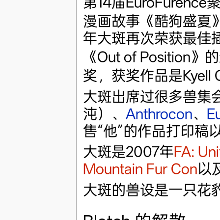
第14届EuroFur
漫画故事《酷狗盛夏
年大斑再次荣获最佳插画
《Out of Position
奖，获奖作品是Kyell G
大斑出席过很多兽集
沌）、
Anthrocon
、
E
售“他”的作品打印稿
大斑是2007年
FA: Uni
Mountain Fur Con
以及
大斑的兽设是一只花