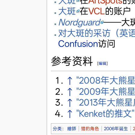
大斑
在
ArtSpots
的
大斑
在
VCL
的账户
Nordguard
——大
对大斑的采访（英
Confusion
访问
参考资料
[
编辑
]
↑
"2008年大熊
↑
"2009年大熊
↑
"2013年大熊
↑
"Kenket的推文"
分类
：
繪師
猎豹角色
2006年诞生