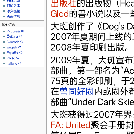
出版社
的出版物（Hea
特殊页面
打印版本
Glod
的兽小说以及一
永久链接
页面信息
大斑创作了《Dog's D
其他语言
Русский
⇔
2007年夏期间上线的
Čeština
⇔
Deutsch
⇔
2008年夏印刷出版。
English
⇔
Español
⇔
2009年夏，大斑宣布
Polski
⇔
Italiano
⇔
部曲，第一部名为“Acro
75頁的全彩印刷，于2
在
兽同好圈
内或圈外都
部曲“Under Dark 
大斑获得过2007年界
FA: United
聚会手册封