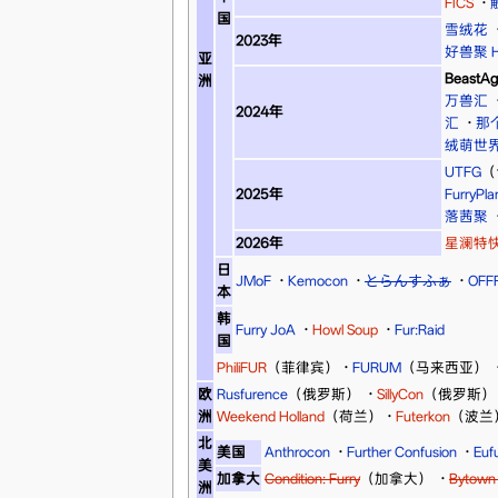
FICS
·
国
雪绒花
2023年
好兽聚 Hi
亚
BeastAg
洲
万兽汇
2024年
汇
·
那
绒萌世
UTFG
（
2025年
FurryPla
落茜聚
2026年
星澜特
日
JMoF
·
Kemocon
·
とらんすふぁ
·
OFF
本
韩
Furry JoA
·
Howl Soup
·
Fur:Raid
国
PhiliFUR
（菲律宾）
·
FURUM
（马来西亚）
欧
Rusfurence
（俄罗斯）
·
SillyCon
（俄罗斯）
洲
Weekend Holland
（荷兰）
·
Futerkon
（波兰
北
美国
Anthrocon
·
Further Confusion
·
Eufu
美
加拿大
Condition: Furry
（加拿大）
·
Bytown 
洲