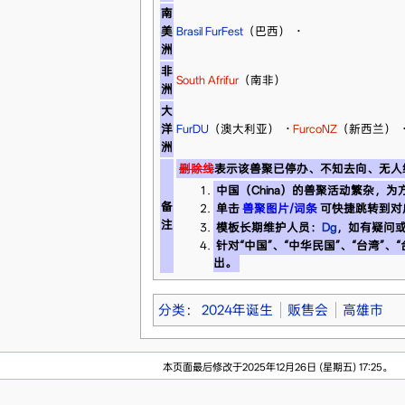
南
美
Brasil FurFest
（巴西）
·
洲
非
South Afrifur
（南非）
洲
大
洋
FurDU
（澳大利亚）
·
FurcoNZ
（新西兰）
洲
删除线
表示该兽聚已停办、不知去向、无人
中国（China）的兽聚活动繁杂，
备
单击
兽聚图片/词条
可快捷跳转到对
注
模板长期维护人员：
Dg
，如有疑问
针对“中国”、“中华民国”、“台湾”、
出。
分类
：
2024年诞生
贩售会
高雄市
本页面最后修改于2025年12月26日 (星期五) 17:25。