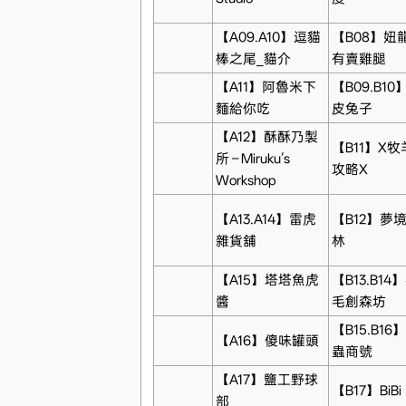
【A09.A10】逗貓
【B08】妞
棒之尾_貓介
有賣雞腿
【A11】阿魯米下
【B09.B10
麵給你吃
皮兔子
【A12】酥酥乃製
【B11】X牧
所 – Miruku’s
攻略X
Workshop
【A13.A14】雷虎
【B12】夢
雜貨舖
林
【A15】塔塔魚虎
【B13.B14
醬
毛創森坊
【B15.B16
【A16】傻味罐頭
蟲商號
【A17】鹽工野球
【B17】BiBi
部