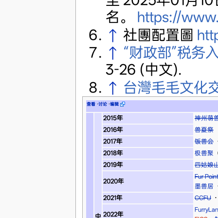
名。
https://www.
↑
社團配置圖
htt
↑
“财政部”税务
3-26 (中文).
↑
台灣毛毛文化
查看
·
讨论
·
编辑
2015年
神州萌
2016年
兽夏祭
2017年
饭兽会
2018年
极兽聚
2019年
四姑娘
Fur Po
2020年
墨兽居
2021年
CCFU
·
FurryLa
2022年
中