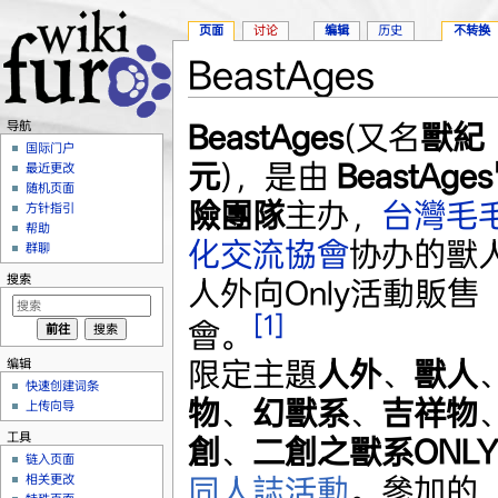
页面
讨论
编辑
历史
不转换
BeastAges
跳转至：
导航
、
搜索
BeastAges
(又名
獸紀
导航
国际门户
元
)，是由
BeastAge
最近更改
随机页面
險團隊
主办，
台灣毛
方针指引
帮助
化交流協會
协办的獸人
群聊
搜索
人外向Only活動販售
[1]
會。
限定主題
人外
、
獸人
编辑
快速创建词条
物
、
幻獸系
、
吉祥物
上传向导
工具
創
、
二創之獸系ONLY
链入页面
同人誌活動
。參加的
相关更改