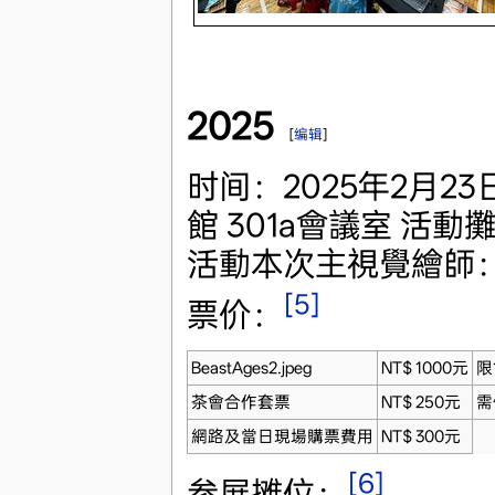
2025
[
编辑
]
时间：2025年2月23
館 301a會議室 活動
活動本次主視覺繪師
[5]
票价：
BeastAges2.jpeg
NT$ 1000元
限
茶會合作套票
NT$ 250元
需
網路及當日現場購票費用
NT$ 300元
[6]
参展摊位：