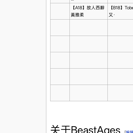
【A18】故人西辭
【B18】Tob
黃雅柔
又·
关于BeastAges
[
编