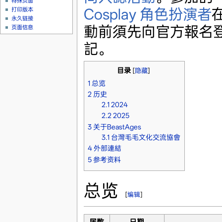
特殊页面
Cosplay 角色扮演者
打印版本
永久链接
動前須先向官方報名
页面信息
記。
目录
[
隐藏
]
1
总览
2
历史
2.1
2024
2.2
2025
3
关于BeastAges
3.1
台灣毛毛文化交流協會
4
外部連結
5
参考资料
总览
[
编辑
]