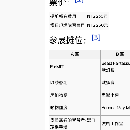
票价：
提前報名費用
NT$ 230元
當日現場購票費用
NT$ 250元
[3]
参展摊位：
A 區
B 區
Beast Fantasia
FurMIT
獸幻響
以茶會毛
歐狐寶
尼伯物語
卑鄙小狗
動物國度
Banana May 
墨墨無名的冒險者-黑白
強風工作室
現場手繪