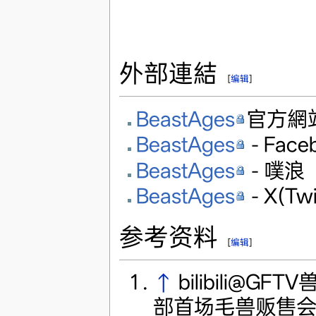
外部連結
[
编辑
]
BeastAges
官方網
BeastAges
- Face
BeastAges
- 噗浪
BeastAges
- X(Twi
参考资料
[
编辑
]
↑
bilibili@
部首场毛兽贩售会 B