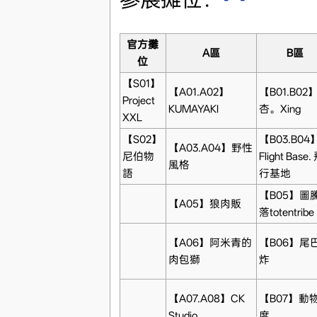
官方攤
A區
B區
位
【S01】
【A01.A02】
【B01.B02
Project
KUMAYAKI
杏。Xing
XXL
【S02】
【B03.B04
【A03.A04】野性
尼伯物
Flight Base.
風格
語
行基地
【B05】圖
【A05】狼肉販
落totentribe
【A06】阿米青的
【B06】尾
肉包獅
炸
【A07.A08】CK
【B07】動
Studio
度