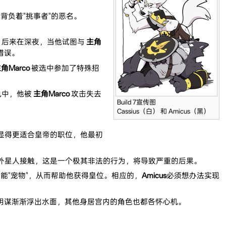
背负着"挑事者"的恶名。
。后来在深夜，当他试图与
主角
错误。
角Marco
被选中参加了特殊招
执中，他被
主角Marco
攻击失去
Build 7宣传图
Cassius（白） 和 Amicus（黑）
显得更适合皇帝的职位，他最初
外星人接触，这是一个极其非法的行为，将导致严重的后果。
高智能"宠物"，从而帮助他获得皇位。相应的，
Amicus
必须想办法实现
阴谋渐渐浮出水面，其他身居宫内的角色也都各怀心机。