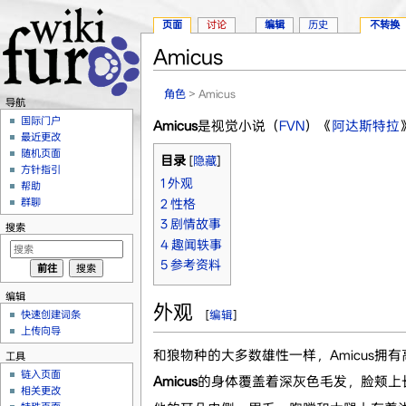
页面
讨论
编辑
历史
不转换
Amicus
跳转至：
导航
、
搜索
角色
> Amicus
导航
国际门户
Amicus
是视觉小说（
FVN
）《
阿达斯特拉
最近更改
随机页面
目录
[
隐藏
]
方针指引
1
外观
帮助
群聊
2
性格
3
剧情故事
搜索
4
趣闻轶事
5
参考资料
编辑
外观
快速创建词条
[
编辑
]
上传向导
和狼物种的大多数雄性一样，Amicus
工具
链入页面
Amicus
的身体覆盖着深灰色毛发，脸颊上
相关更改