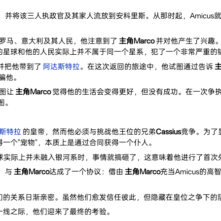
并将该三人执政官及其家人流放到安科里斯。从那时起，Amicus就
罗马、意大利及其人民，他注意到了
主角Marco
并对他产生了兴趣
的星球和他的人民实际上并不属于同一个星系，犯了一个非常严重的
并把他带到了
阿达斯特拉
。在这次返回的旅途中，他试图通过告诉
主
骗他。
图让
主角Marco
觉得他的生活会变得更好，但没有成功。在一次争
图。
斯特拉
的皇帝，然而他必须与挑战他王位的兄弟
Cassius
竞争。为了
一个"宠物"，本质上是通过合同获得一个仆人。
球实际上并未融入银河系时，事情就搞砸了，这意味着他进行了首次
）与
主角Marco
达成了一个协议：借由
主角Marco
充当Amicus的
们的关系日渐亲密。虽然他们愈发信任彼此，但隐藏在皇位之争下的
一线之际，他们迎来了最终的考验。