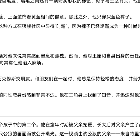
浅色毛发，眉毛之间还有一条箭头形状的标记，似乎与王室有关。他
篷，上面装饰着黄蓝相间的徽章。除此之外，他只穿深蓝色裤子。
这种方式在狼族社区中显得"时髦"，因为裤子已经逐渐成为一种时尚
活对他来说常常感到窒息和孤独。然而，他对王座和自身出身的责任
向常常让他陷入麻烦。
历克修斯交朋友。和朋友们在一起时，他总是保持轻松的态度，并努
的同性恋身份感到非常不适。他在主角身上找到了知音，并迅速对他
个孩子中的第二个。他在童年时期被父亲宠爱，长大后对父亲产生了
只公狼的画面而被公开曝光。这一视频由该公狼的父亲——来自特里