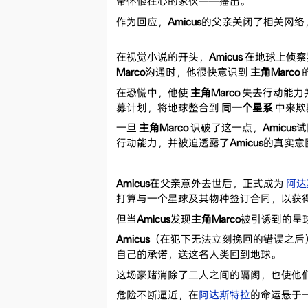
帝怀恨在心的家伙——播出。
作为回应，
Amicus
的父亲关闭了相关网络，
在视觉小说的开头，
Amicus
在地球上侦察
Marco
沟通时，他很快意识到
主角Marco
在恐慌中，他使
主角Marco
失去行动能力
募计划，将地球整合到
同一个星系
中来欺
一旦
主角Marco
识破了这一点，
Amicus
试
行动能力，并被迫透露了
Amicus
的真实意
Amicus
在父亲意外去世后，正式成为
阿达
打算与一个星球及其物种签订合同，以获得
但当
Amicus
发现
主角Marco
被引诱到的星
Amicus
（在犯下无法立刻挽回的错误之后
自己的承诺，送这名人类回到地球。
这场豪赌消除了二人之间的隔阂，也使他
危险不断逼近，在
阿达斯特拉
的命运悬于