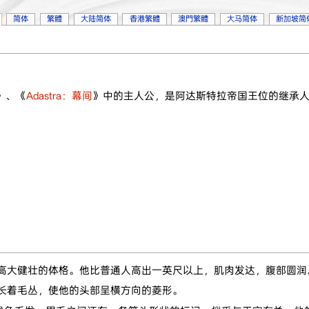
简体
繁體
大陆简体
香港繁體
澳門繁體
大马简体
新加坡简
》、《
Adastra：幕间
》中的主人公，是阿达斯特拉帝国王位的继承
拥有高大健壮的体格。他比普通人高出一英尺以上，肌肉发达，腹部圆润
长着毛丛，使他的头部呈横方向的菱形。