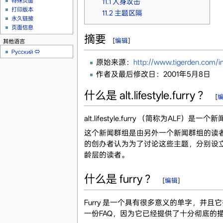
特殊页面
11.1
人身攻击
打印版本
11.2
主题区隔
永久链接
页面信息
摘要
[
编辑
]
其他语言
Русский
⇔
原始来源：
http://www.tigerden.com/inf
作者及最后修改日：2001年5月8日
什么是 alt.lifestyle.furry ？
[
alt.lifestyle.furry （简
这个新闻群组是由另外一个新闻群组的读者 － 
的创办者认为为了讨论这些主题，分别设
龄层的读者。
什么是 furry ？
[
编辑
]
Furry 是一个具有很多意义的单字，
一份FAQ，因为它已经提供了十分彻底的