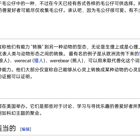
于毛公仔中的一种，不过在今天已经有各式各样的毛公仔可供选择。
其他的兽爱好者可能尽仅收集毛公仔。承认吧，因为毛公仔很可爱。有
称他们有能力 "转换" 到另一种动物的型态，无论是生理上或是心理
来代表人类与动物形态之间的转换。 最有名的例子是从欧洲流传下来的
人)、werecat (
猫人
)、werebear (熊人)，可以用来取代兽化这个
种能力。他们大部分仅宣称自己能够从心灵上转换成某种动物的心灵
的证据可以证明。
都在美国举办。它们是那些对于讨论、学习与寻找乐趣的兽爱好者所
例如科幻主题的聚会。
适当的
[
编辑
]