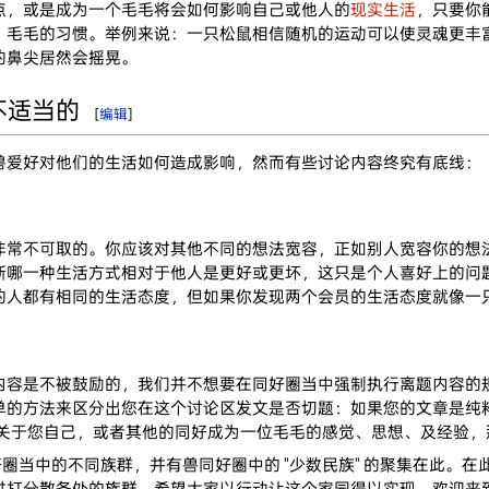
点，或是成为一个毛毛将会如何影响自己或他人的
现实生活
，只要你
、毛毛的习惯。举例来说：一只松鼠相信随机的运动可以使灵魂更丰
的鼻尖居然会摇晃。
不适当的
[
编辑
]
兽爱好对他们的生活如何造成影响，然而有些讨论内容终究有底线：
非常不可取的。你应该对其他不同的想法宽容，正如别人宽容你的想
断哪一种生活方式相对于他人是更好或更坏，这只是个人喜好上的问
的人都有相同的生活态度，但如果你发现两个会员的生活态度就像一
是不被鼓励的，我们并不想要在同好圈当中强制执行离题内容的规则，但我们
单的方法来区分出您在这个讨论区发文是否切题：如果您的文章是纯
表的主题是有关于您自己，或者其他的同好成为一位毛毛的感觉、思想、及经
好圈当中的不同族群，并有兽同好圈中的 "少数民族" 的聚集在此。
过打分散各处的族群。希望大家以行动让这个家园得以实现，欢迎来