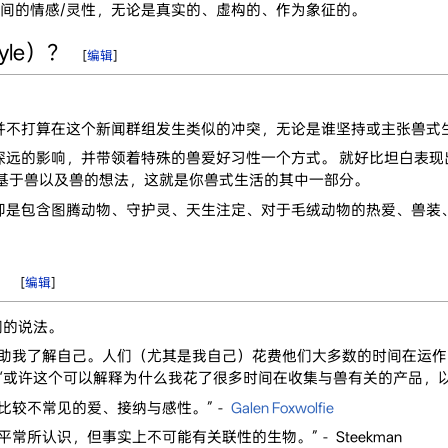
间的情感/灵性，无论是真实的、虚构的、作为象征的。
yle）？
[
编辑
]
并不打算在这个新闻群组发生类似的冲突，无论是谁坚持或主张兽式
深远的影响，并带领着特殊的兽爱好习性一个方式。 就好比坦白表
，基于兽以及兽的想法，这就是你兽式生活的其中一部分。
仰是包含图腾动物、守护灵、天生注定、对于毛绒动物的热爱、兽装
？
[
编辑
]
们的说法。
助我了解自己。人们（尤其是我自己）花费他们大多数的时间在运作自
许这个可以解释为什么我花了很多时间在收集与兽有关的产品，以及撰写了
比较不常见的爱、接纳与感性。”－
Galen Foxwolfie
常所认识，但事实上不可能有关联性的生物。”－ Steekman