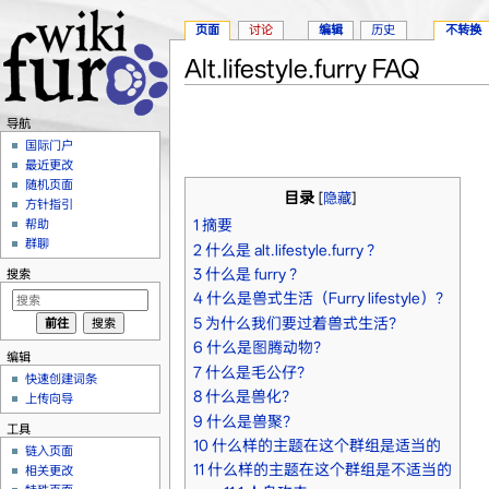
页面
讨论
编辑
历史
不转换
Alt.lifestyle.furry FAQ
跳转至：
导航
、
搜索
导航
国际门户
最近更改
随机页面
目录
[
隐藏
]
方针指引
1
摘要
帮助
群聊
2
什么是 alt.lifestyle.furry ？
3
什么是 furry ？
搜索
4
什么是兽式生活（Furry lifestyle）？
5
为什么我们要过着兽式生活？
6
什么是图腾动物？
编辑
7
什么是毛公仔？
快速创建词条
8
什么是兽化？
上传向导
9
什么是兽聚？
工具
10
什么样的主题在这个群组是适当的
链入页面
11
什么样的主题在这个群组是不适当的
相关更改