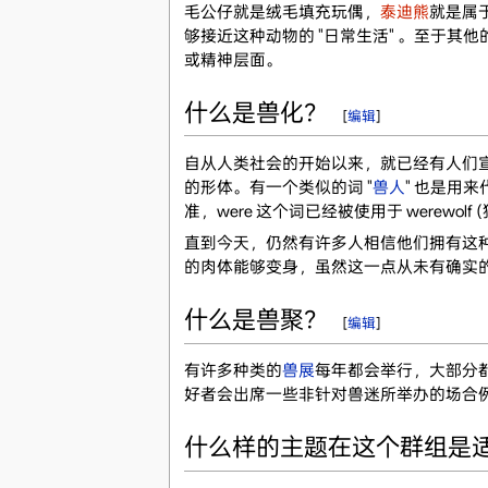
毛公仔就是绒毛填充玩偶，
泰迪熊
就是属
够接近这种动物的 "日常生活" 。至于
或精神层面。
什么是兽化？
[
编辑
]
自从人类社会的开始以来，就已经有人们宣
的形体。有一个类似的词 "
兽人
" 也是用
准，were 这个词已经被使用于 werewolf (狼
直到今天，仍然有许多人相信他们拥有这
的肉体能够变身，虽然这一点从未有确实
什么是兽聚？
[
编辑
]
有许多种类的
兽展
每年都会举行，大部分
好者会出席一些非针对兽迷所举办的场合
什么样的主题在这个群组是