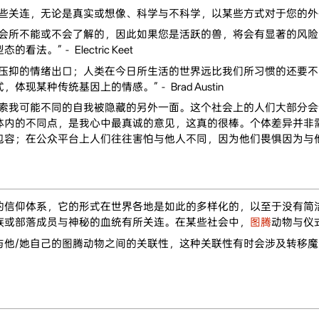
一些关连，无论是真实或想像、科学与不科学，以某些方式对于您的外
社会所不能或不会了解的，因此如果您是活跃的兽，将会有显著的风
。”－ Electric Keet
到压抑的情绪出口；人类在今日所生活的世界远比我们所习惯的还要
某种传统基因上的情感。”－ Brad Austin
探索我可能不同的自我被隐藏的另外一面。这个社会上的人们大部分
体内的不同点，是我心中最真诚的意见，这真的很棒。个体差异并非
；在公众平台上人们往往害怕与他人不同，因为他们畏惧因为与他人有所 "
的信仰体系，它的形式在世界各地是如此的多样化的，以至于没有简
族或部落成员与神秘的血统有所关连。在某些社会中，
图腾
动物与仪
与他/她自己的图腾动物之间的关联性，这种关联性有时会涉及转移