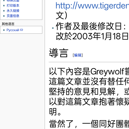
特殊页面
http://www.tigerden
打印版本
永久链接
文）
页面信息
作者及最後修改日
其他语言
Русский
⇔
改於2003年1月18
導言
[
编辑
]
以下內容是Greywo
這篇文章並沒有替任何主
堅持的意見和見解，或
以對這篇文章抱著懷
明。
當然了，一個同好團