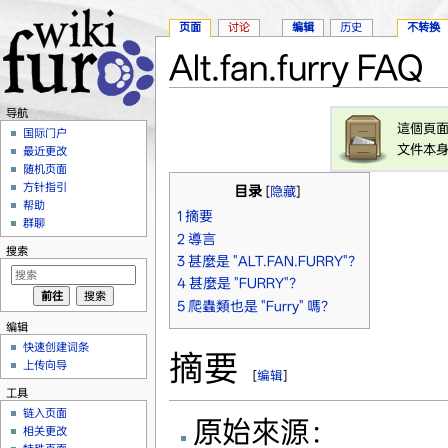
页面
讨论
编辑
历史
不转换
Alt.fan.furry FAQ
跳转至：
导航
、
搜索
导航
這個頁
国际门户
文件本
最近更改
随机页面
方针指引
目录
[
隐藏
]
帮助
1
摘要
群聊
2
導言
搜索
3
甚麼是 "ALT.FAN.FURRY"？
4
甚麼是 "FURRY"？
5
爬蟲類也是 "Furry" 嗎？
编辑
快速创建词条
摘要
上传向导
[
编辑
]
工具
链入页面
原始來源：
相关更改