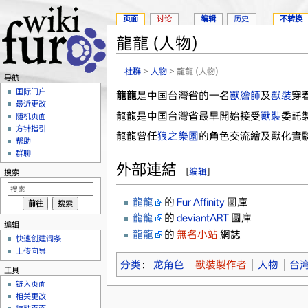
页面
讨论
编辑
历史
不转换
龍龍 (人物)
跳转至：
导航
、
搜索
社群
>
人物
> 龍龍 (人物)
导航
国际门户
龍龍
是中国台灣省的一名
獸繪師
及
獸裝
穿
最近更改
龍龍是中国台灣省最早開始接受
獸裝
委託
随机页面
方针指引
龍龍曾任
狼之樂園
的角色交流繪及獸化實
帮助
群聊
外部連結
[
编辑
]
搜索
龍龍
的
Fur Affinity
圖庫
龍龍
的
deviantART
圖庫
编辑
龍龍
的
無名小站
網誌
快速创建词条
上传向导
分类
：
龙角色
獸裝製作者
人物
台
工具
链入页面
相关更改