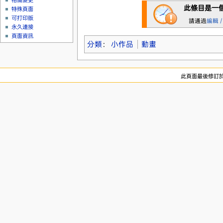
相關變更
此條目是一
特殊頁面
可打印版
請通過
編輯 /
永久連接
頁面資訊
分類
：
小作品
動畫
此頁面最後修訂於 2