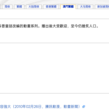
简体
繁體
大陆简体
香港繁體
澳門繁體
大马简体
新加坡简
科普童話改編的動畫系列。播出後大受歡迎，至今仍膾炙人口。
強大（2010年02月26日，騰訊動漫，動畫新聞）