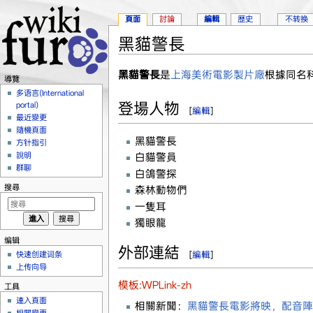
頁面
討論
編輯
歷史
不转换
黑貓警長
跳到：
導覽
、
搜尋
黑貓警長
是
上海美術電影製片廠
根據同名
導覽
多语言(International
登場人物
portal)
[
編輯
]
最近變更
隨機頁面
黑貓警長
方针指引
說明
白貓警員
群聊
白鴿警探
搜尋
森林動物們
一隻耳
獨眼龍
编辑
外部連結
快速创建词条
[
編輯
]
上传向导
模板:WPLink-zh
工具
連入頁面
相關新聞：
黑貓警長電影將映，配音陣容