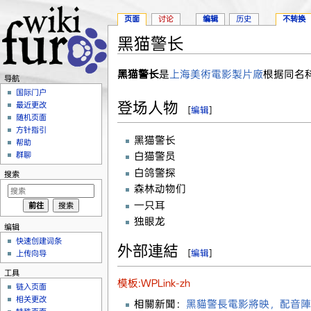
页面
讨论
编辑
历史
不转换
黑猫警长
跳转至：
导航
、
搜索
黑猫警长
是
上海美術電影製片廠
根据同名
导航
国际门户
登场人物
最近更改
[
编辑
]
随机页面
方针指引
黑猫警长
帮助
白猫警员
群聊
白鸽警探
搜索
森林动物们
一只耳
独眼龙
编辑
快速创建词条
外部連結
[
编辑
]
上传向导
工具
模板:WPLink-zh
链入页面
相关更改
相關新聞：
黑貓警長電影將映，配音陣容