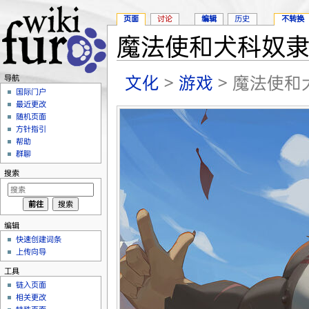
页面
讨论
编辑
历史
不转换
魔法使和犬科奴
跳转至：
导航
、
搜索
文化
>
游戏
> 魔法使
导航
国际门户
最近更改
随机页面
方针指引
帮助
群聊
搜索
编辑
快速创建词条
上传向导
工具
链入页面
相关更改