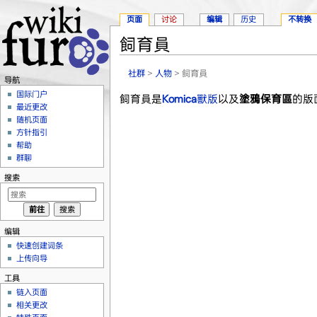
页面
讨论
编辑
历史
不转换
飼育員
跳转至：
导航
、
搜索
社群
>
人物
> 飼育員
导航
国际门户
飼育員是
Komica
獸版
以及
塗鴉保育區
的版
最近更改
随机页面
方针指引
帮助
群聊
搜索
编辑
快速创建词条
上传向导
工具
链入页面
相关更改