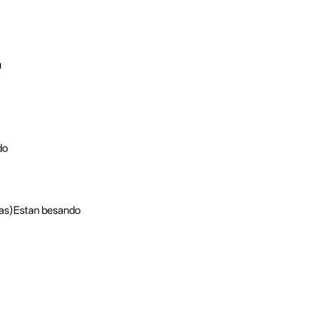
u
do
icas)Estan besando