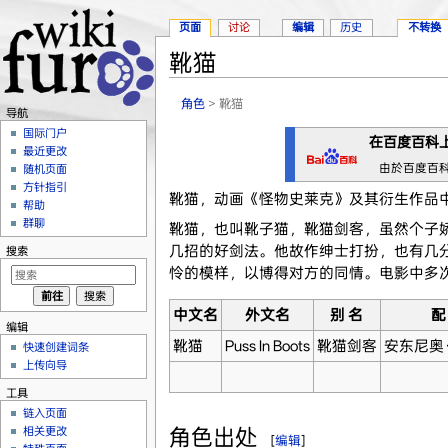
页面
讨论
编辑
历史
不转换
靴猫
跳转至：
导航
、
搜索
角色
> 靴猫
导航
国际门户
在
百度百科
最近更改
由於百度百
随机页面
方针指引
靴猫，动画《怪物史莱克》及其衍生作品
帮助
群聊
靴猫，也叫靴子猫，靴猫剑客，虽然个子娇
几招的好剑法。他故作绅士打扮，也有几
搜索
怜的模样，以博得对方的同情。电影中多
中文名
外文名
别 名
配
编辑
靴猫
Puss In Boots
靴猫剑客
安东尼奥
快速创建词条
上传向导
工具
链入页面
角色出处
相关更改
[
编辑
]