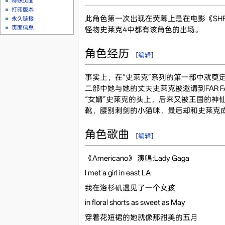
特殊页面
打印版本
此角色第一次出现在荧幕上是在电影《SH
永久链接
页面信息
怪物史莱克4中都有该角色的出场。
角色经历
[
编辑
]
事实上，在“史莱克”系列的第一部中就奠定
二部中她与她的丈夫史莱克被邀请到FAR
“女婿”史莱克的头上，后来又被王国的神
靴，腰别刺剑的小猫咪，最后却和史莱克
角色歌曲
[
编辑
]
《Americano》 演唱:Lady Gaga
I met a girl in east LA
我在洛杉矶遇见了一个女孩
in floral shorts as sweet as May
穿着花短裙的她就像那甜美的五月