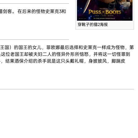
猫剑客。 在后来的怪物史莱克3和
穿靴子的猫2海报
遥远的王国）的国王的女儿，菲欧娜最后选择和史莱克一样成为怪物，第
，但是这位老国王却被夫妇二人的怪异外形所恼怒，并将这一切怪罪到
手，结果酒保介绍的杀手就是这只头戴礼帽，身披披风，脚踹皮