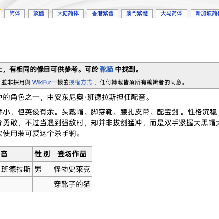
简体
繁體
大陆简体
香港繁體
澳門繁體
大马简体
新加坡简
上，有相同的條目可供參考。可於
靴猫
中找到。
科並非採用與
WikiFur
一樣的
授權方式
，任何轉載皆須所有編輯者的同意。
中的角色之一，由安东尼奥·班德拉斯担任配音。
小，但英俊有余。头戴帽、脚穿靴、腰扎皮带、配宝剑 。性格沉稳
分勇敢，不过当遇到强敌时，却并非拔剑猛冲，而是双手紧握大黑帽
次使用装可爱这个杀手锏。
 音
性 别
登场作品
·班德拉斯
男
怪物史莱克
穿靴子的猫