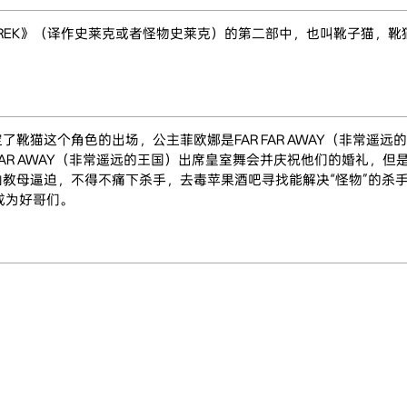
REK》（译作史莱克或者怪物史莱克）的第二部中，也叫靴子猫，靴
了靴猫这个角色的出场，公主菲欧娜是FAR FAR AWAY（非常
 FAR AWAY（非常遥远的王国）出席皇室舞会并庆祝他们的婚礼
仙教母逼迫，不得不痛下杀手，去毒苹果酒吧寻找能解决“怪物”的杀
成为好哥们。