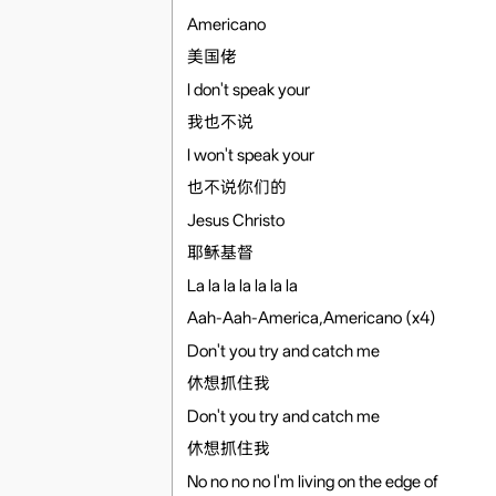
Americano
美国佬
I don't speak your
我也不说
I won't speak your
也不说你们的
Jesus Christo
耶稣基督
La la la la la la la
Aah-Aah-America,Americano (x4)
Don't you try and catch me
休想抓住我
Don't you try and catch me
休想抓住我
No no no no I'm living on the edge of