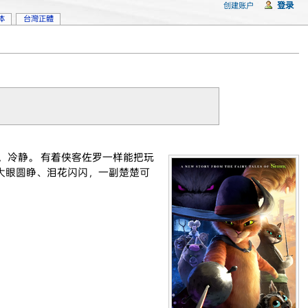
登录
创建账户
体
台灣正體
，冷静。 有着侠客佐罗一样能把玩
大眼圆睁、泪花闪闪，一副楚楚可