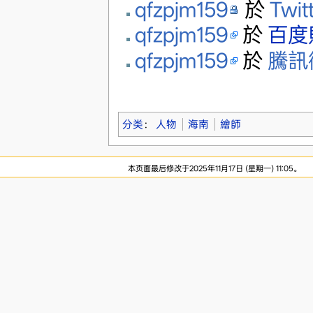
qfzpjm159
於
Twit
qfzpjm159
於
百度
qfzpjm159
於
騰訊
分类
：
人物
海南
繪師
本页面最后修改于2025年11月17日 (星期一) 11:05。