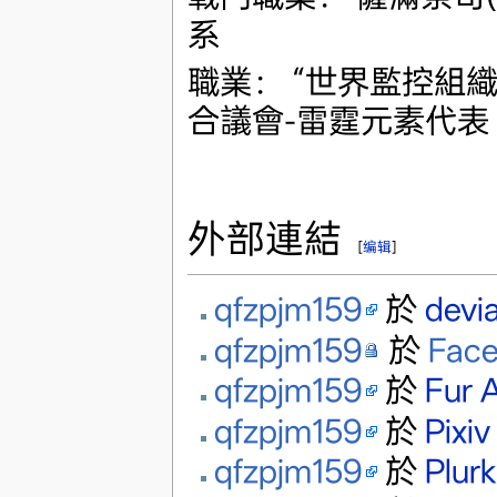
系
職業： “世界監控組
合議會-雷霆元素代表
外部連結
[
编辑
]
qfzpjm159
於
devi
qfzpjm159
於
Fac
qfzpjm159
於
Fur A
qfzpjm159
於
Pixiv
qfzpjm159
於
Plurk