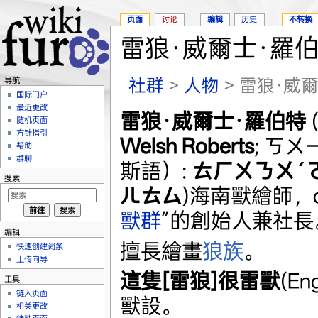
页面
讨论
编辑
历史
不转换
雷狼·威爾士·羅
跳转至：
导航
、
搜索
社群
>
人物
> 雷狼·威
导航
国际门户
最近更改
雷狼·威爾士·羅伯特
(
随机页面
方针指引
Welsh Roberts
; ㄎ
帮助
群聊
斯語）:
ㄊㄏㄨㄋㄨˊ
搜索
ㄦㄊㄙ
)海南獸繪師，de
獸群
”的創始人兼社長
编辑
擅長繪畫
狼族
。
快速创建词条
上传向导
這隻[雷狼]很雷獸
(Eng
工具
链入页面
獸設。
相关更改