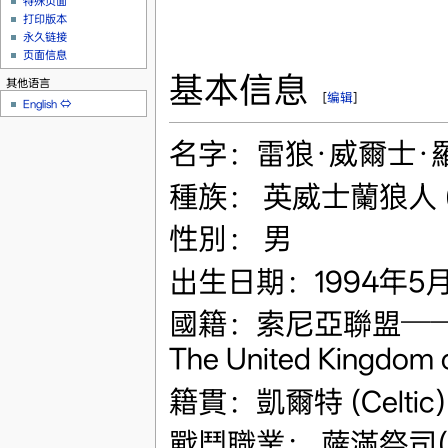
特殊页面
打印版本
永久链接
页面信息
基本信息
其他语言
[
编辑
]
English
⇔
名字：雷狼·威爾士·
種族： 英威士蘭狼人 (Eng
性別： 男
出生日期：1994年5
國籍：索尼亞聯盟──大英威
The United Kingdom 
籍貫：凱爾特 (Celtic) 
戰鬥職業： 薩滿祭司(Sh