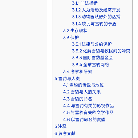
3.1.1
非法捕猎
3.1.2
人为活动及经济开发
3.1.3
动物园从野外的活捕
3.1.4
牧民与雪豹的矛盾
3.2
生存现状
3.3
保护
3.3.1
法律与公约保护
3.3.2
化解雪豹与牧民间的冲突
3.3.3
国际雪豹基金会
3.3.4
全球雪豹网络
3.4
考察和研究
4
雪豹与人类
4.1
雪豹的传说与地位
4.2
雪豹与人的关系
4.3
雪豹的命名
4.4
与雪豹有关的影视作品
4.5
与雪豹有关的文学作品
4.6
以雪豹命名的實體
5
注释
6
参考文献