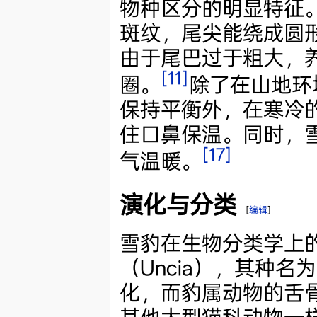
物种区分的明显特征
斑纹，尾尖能绕成圆
由于尾巴过于粗大，
[11]
圈。
除了在山地环
保持平衡外，在寒冷
住口鼻保温。同时，
[17]
气温暖。
演化与分类
[
编辑
]
雪豹在生物分类学上
（Uncia），其种名为
化，而豹属动物的舌