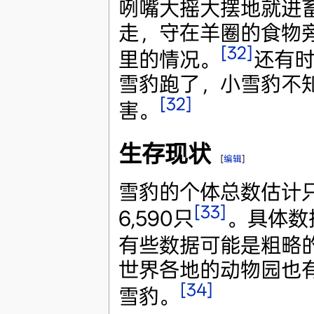
咧嘴大摇大摆地就进
走，守在羊圈的食物
[32]
里的情况。
还有
雪豹跑了，小雪豹不
[32]
害。
生存现状
[
编辑
]
雪豹的个体总数估计只有
[33]
6,590只
。具体数
有些数据可能是粗略
世界各地的动物园也有约
[34]
雪豹。