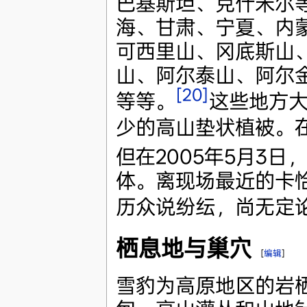
巴基斯坦、克什米尔
海、甘肃、宁夏、内
可西里山、冈底斯山
山、阿尔泰山、阿尔
[20]
等等。
这些地方
少的高山垫状植被。
但在2005年5月3
体。离现场最近的卡恰
历众说纷纭，尚无定
栖息地与巢穴
[
编辑
]
雪豹为高原地区的岩