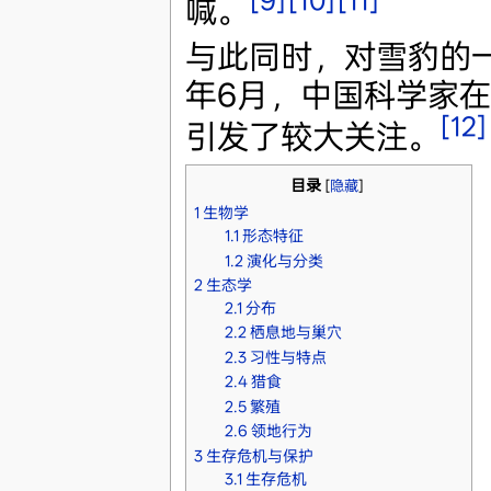
[9]
[10]
[11]
喊。
与此同时，对雪豹的一
年6月，中国科学家
[12]
引发了较大关注。
目录
[
隐藏
]
1
生物学
1.1
形态特征
1.2
演化与分类
2
生态学
2.1
分布
2.2
栖息地与巢穴
2.3
习性与特点
2.4
猎食
2.5
繁殖
2.6
领地行为
3
生存危机与保护
3.1
生存危机