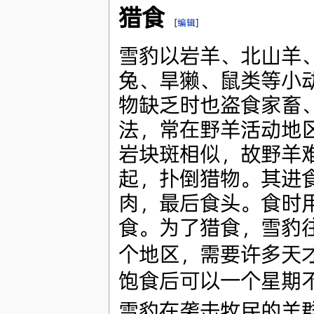
猎食
[
编辑
]
雪豹以岩羊、北山羊
兔、旱獭、鼠类等小
物缺乏时也盗食家畜
法，常在野羊活动地
岩块斑相似，故野羊
起，扑倒猎物。其进
肉，最后食头。食时
食。为了猎食，雪豹
个地区，需要许多天
饱食后可以一个星期
雪豹在袭击牧民的羊