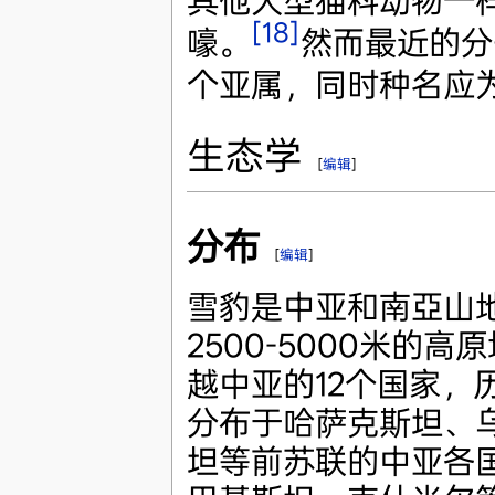
其他大型猫科动物一
[18]
嚎。
然而最近的分
个亚属，同时种名应为
生态学
[
编辑
]
分布
[
编辑
]
雪豹是中亚和南亞山
2500-5000米的
越中亚的12个国家，
分布于哈萨克斯坦、
坦等前苏联的中亚各