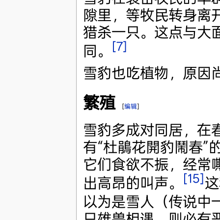
隙里，等牧民转身离
猎杀一只。这点与大
[7]
同。
雪豹也吃植物，原因
繁殖
[
编辑
]
雪豹多成对同居，在
有“杜鵑花開豹鬧春”
它们食欲不振，经常
[15]
出高昂的叫声。
这
以为是雪人（传说中
只雄兽相遇，则必有恶