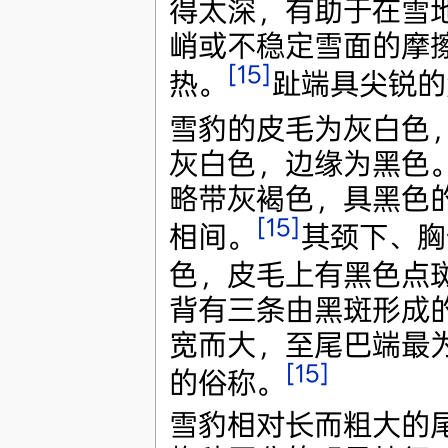
得太深，有助于在雪
峭或不稳定雪面的摩
[15]
热。
趾端具尖锐的
雪豹的皮毛为灰白色
灰白色，边缘为黑色
略带灰褐色，具黑色
[15]
相间。
其颈下、胸
色，皮毛上有黑色点
背有三条由黑斑形成
宽而大，至尾巴端最为
[15]
的俗称。
雪豹相对长而粗大的尾