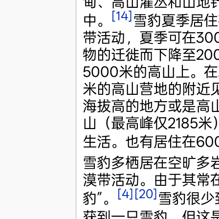
甸、高山灌丛和山地
[14]
中。
雪豹夏季居住
带活动，夏季可在30
物的迁徙而下降至20
5000米的高山上。
米的高山营地的附近
海拔高的地方或是高山
山（最高峰仅2185
生活。也有居住在600
雪豹多栖居在空旷多
漠带活动。由于其常
[4]
[20]
豹”。
雪豹很少
获到一只雪豹，但这