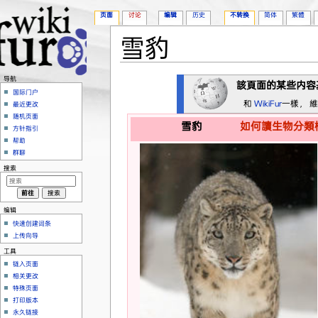
页面
讨论
编辑
历史
不转换
简体
繁體
雪豹
跳转至：
导航
、
搜索
导航
該頁面的某些内容
国际门户
和
WikiFur
一樣， 
最近更改
随机页面
雪豹
如何讀生物分類
方针指引
帮助
群聊
搜索
编辑
快速创建词条
上传向导
工具
链入页面
相关更改
特殊页面
打印版本
永久链接