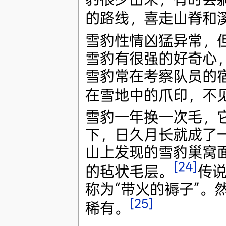
的路线，喜走山脊和
雪豹性情凶猛异常，
雪豹有很强的好奇心
雪豹常在考察队员的
在雪地中的爪印，不
雪豹一年换一次毛，
下，日久月长就成了一
山上发现的雪豹巢窝面
[24]
的毡状毛层。
传
称为“带火的褥子”。
[25]
稀有。