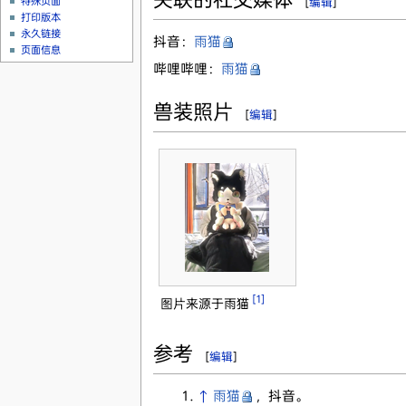
特殊页面
[
编辑
]
打印版本
永久链接
抖音：
雨猫
页面信息
哔哩哔哩：
雨猫
兽装照片
[
编辑
]
[1]
图片来源于雨猫
参考
[
编辑
]
↑
雨猫
，抖音。