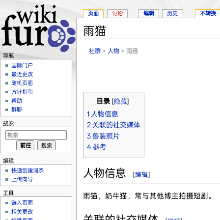
页面
讨论
编辑
历史
不转换
雨猫
跳转至：
导航
、
搜索
社群
>
人物
> 雨猫
导航
国际门户
最近更改
随机页面
方针指引
帮助
目录
[
隐藏
]
群聊
1
人物信息
搜索
2
关联的社交媒体
3
兽装照片
4
参考
编辑
人物信息
快速创建词条
[
编辑
]
上传向导
工具
雨猫，奶牛猫，常与其他博主拍摄短剧。
链入页面
相关更改
关联的社交媒体