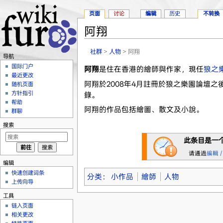
页面
讨论
编辑
历史
不转换
阿翔
跳转至：
导航
、
搜索
社群
>
人物
> 阿翔
导航
国际门户
阿翔
是住在香港的繪師與作家，現任
狼之
最近更改
阿翔於2008年4月註冊於狼之樂園論壇之
随机页面
方针指引
錄。
帮助
阿翔的作品包括繪圖、散文及小說。
群聊
搜索
此条目是一
请通過
編輯 /
编辑
快速创建词条
分类
：
小作品
繪師
人物
上传向导
工具
链入页面
相关更改