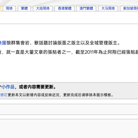
简体
繁體
大陆简体
香港繁體
澳門繁體
大马简体
新加坡简
樂園
狼群集會岩、獸話題討論版面之版主以及全域管理版主。
後，就一直是大量文章的張貼者之一，截至2011年為止阿翔已經張貼
个
小作品
，或者内容需要更新。
 修訂
更新本文以新增内容或反映近况，更新完成后请移除本提示模板。