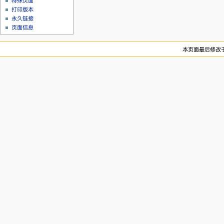
特殊页面
打印版本
永久链接
页面信息
本页面最后修改于20