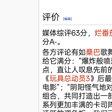
评价
[
编辑
]
媒体综评63分，
烂番
分A-。
各方评论有如
桑巴
歌
给它满分：“爆炸般
点，直让人叹息先前的
《
玩具总动员3
》后最
电影”；“阴阳怪气地
组合，共同打造出一部
系列更加丰满的卡司