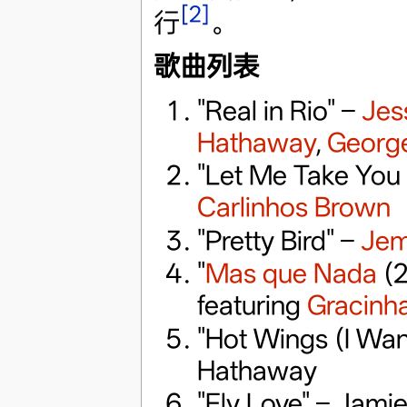
[2]
行
。
歌曲列表
"Real in Rio" –
Jes
Hathaway
,
Georg
"Let Me Take You t
Carlinhos Brown
"Pretty Bird" –
Jem
"
Mas que Nada
(2
featuring
Gracinh
"Hot Wings (I Wann
Hathaway
"Fly Love" – Jami