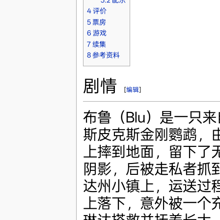
4
评价
5
票房
6
游戏
7
续集
8
参考资料
剧情
[
编辑
]
布鲁（Blu）是一只
斯皮克斯金刚鹦鹉，
上摔到地面，留下了
阴影，后被走私者抓
达州小镇上，运送过
上落下，意外被一个