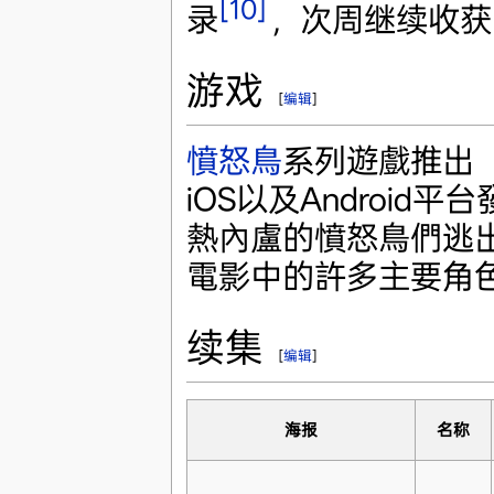
[10]
录
，次周继续收获了
游戏
[
编辑
]
憤怒鳥
系列遊戲推出「An
iOS以及Android
熱內盧的憤怒鳥們逃
電影中的許多主要角
续集
[
编辑
]
海报
名称