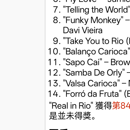
"Telling the World
"Funky Monkey" 
Davi Vieira
"Take You to Rio 
"Balanço Carioca"
"Sapo Cai" – Brow
"Samba De Orly" 
"Valsa Carioca" 
"Forró da Fruta" 
"Real in Rio" 獲得
第8
是並未得獎。