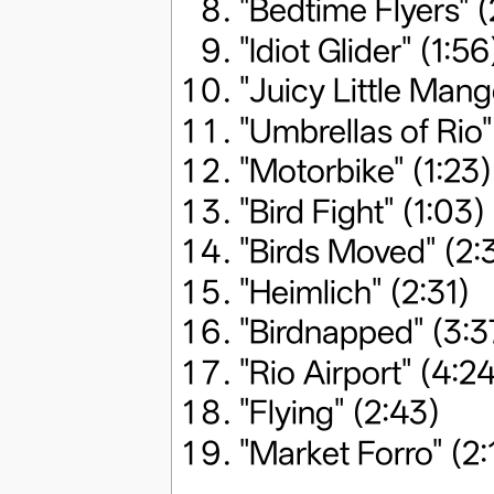
"Bedtime Flyers" (
"Idiot Glider" (1:56
"Juicy Little Mang
"Umbrellas of Rio"
"Motorbike" (1:23)
"Bird Fight" (1:03)
"Birds Moved" (2:
"Heimlich" (2:31)
"Birdnapped" (3:3
"Rio Airport" (4:2
"Flying" (2:43)
"Market Forro" (2: