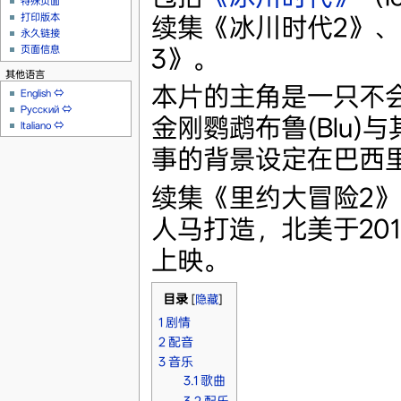
特殊页面
打印版本
续集《冰川时代2》
永久链接
3》。
页面信息
其他语言
本片的主角是一只不
English
⇔
Русский
⇔
金刚鹦鹉布鲁(Blu)
Italiano
⇔
事的背景设定在巴西
续集《里约大冒险2
人马打造，北美于2014
上映。
目录
[
隐藏
]
1
剧情
2
配音
3
音乐
3.1
歌曲
3.2
配乐