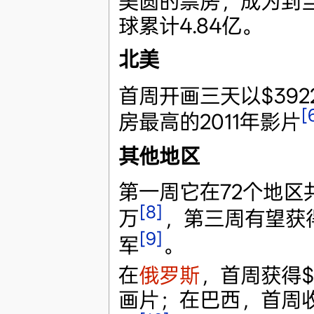
美圆的票房，成为到当
球累计4.84亿。
北美
首周开画三天以$39
[
房最高的2011年影片
其他地区
第一周它在72个地区共
[8]
万
，第三周有望获得
[9]
军
。
在
俄罗斯
，首周获得$
画片；在巴西，首周收