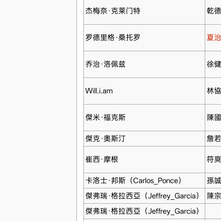
杰梅奈·克莱门特
乾
罗德里格·桑托罗
夏
乔治·洛佩兹
徐
Will.i.am
林
傑米·福克斯
陳
傑克·奧斯汀
詹
崔西·摩根
符
卡洛士·邦斯（Carlos_Ponce）
孫
傑弗瑞·格拉西亞（Jeffrey_Garcia）
陳
傑弗瑞·格拉西亞（Jeffrey_Garcia）