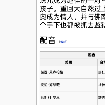
珠儿成为绝佳的一对
孩子。重回大自然过
奥成为情人，并与佛南
个手下也都被抓去监
配音
[
编辑
]
配音
美國
台
傑西·艾森柏格
許
安妮·海瑟薇
徐
莱斯利·曼恩
許