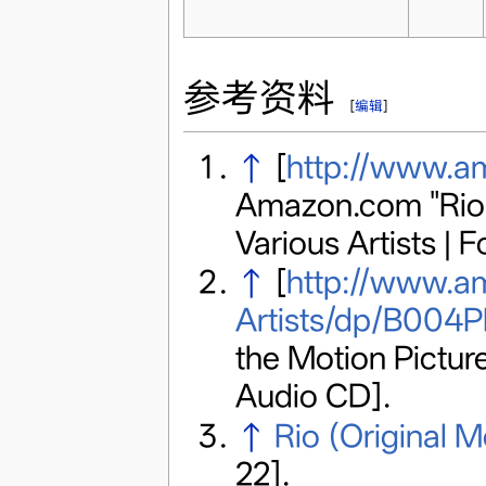
参考资料
[
编辑
]
↑
[
http://www.a
Amazon.com "Rio:
Various Artists |
↑
[
http://www.a
Artists/dp/B004
the Motion Picture
Audio CD].
↑
Rio (Original M
22]
.