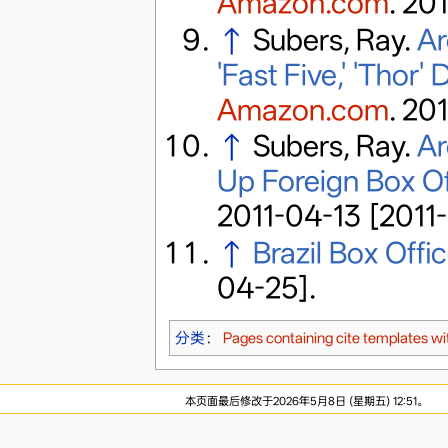
Amazon.com
. 20
↑
Subers, Ray.
Ar
'Fast Five,' 'Thor' 
Amazon.com
. 20
↑
Subers, Ray.
Ar
Up Foreign Box Of
2011-04-13
[2011-
↑
Brazil Box Offi
04-25]
.
分类
：
Pages containing cite templates w
本页面最后修改于2026年5月8日 (星期五) 12:51。