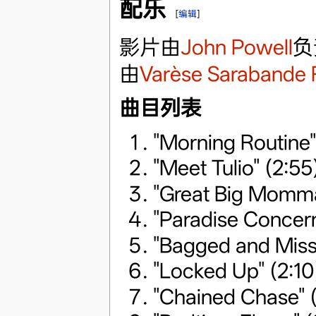
配乐
[
编辑
]
影片由
John Powell
负
由
Varèse Sarabande 
曲目列表
"Morning Routine"
"Meet Tulio" (2:55
"Great Big Momma
"Paradise Concern
"Bagged and Miss
"Locked Up" (2:10
"Chained Chase" 