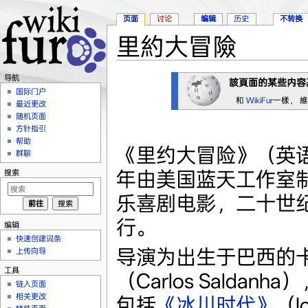
页面
讨论
编辑
历史
不转换
里約大冒險
跳转至：
导航
、
搜索
导航
該頁面的某些内容
国际门户
和
WikiFur
一樣， 
最近更改
随机页面
方针指引
帮助
《里约大冒险》（英语：
群聊
年由美国蓝天工作室制
搜索
乐喜剧电影，二十世
行。
编辑
快速创建词条
导演为出生于巴西的
上传向导
工具
（Carlos Saldan
链入页面
相关更改
包括
《冰川时代》
（I