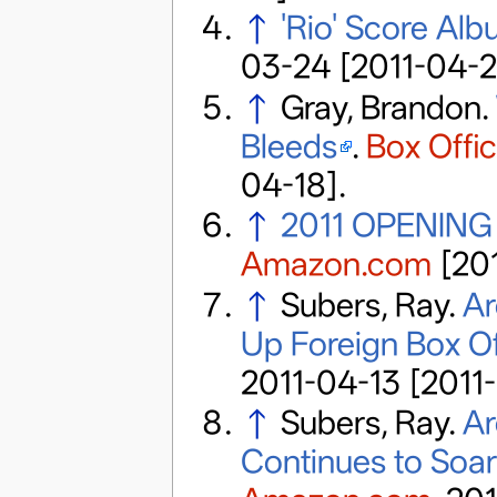
↑
'Rio' Score Alb
03-24
[2011-04-2
↑
Gray, Brandon.
Bleeds
.
Box Offi
04-18]
.
↑
2011 OPENIN
Amazon.com
[201
↑
Subers, Ray.
Ar
Up Foreign Box Of
2011-04-13
[2011
↑
Subers, Ray.
Ar
Continues to Soa