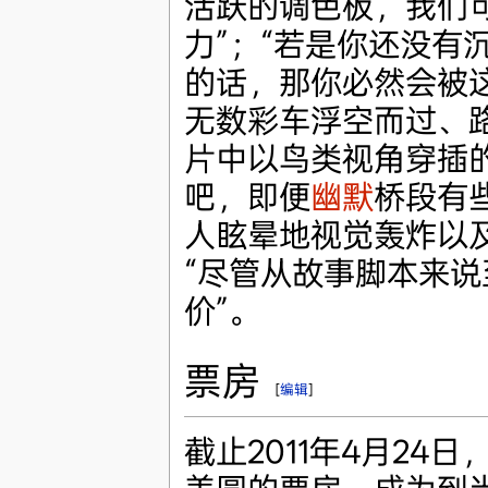
活跃的调色板，我们
力”；“若是你还没有
的话，那你必然会被这
无数彩车浮空而过、
片中以鸟类视角穿插的
吧，即便
幽默
桥段有
人眩晕地视觉轰炸以
“尽管从故事脚本来说
价”。
票房
[
编辑
]
截止2011年4月24