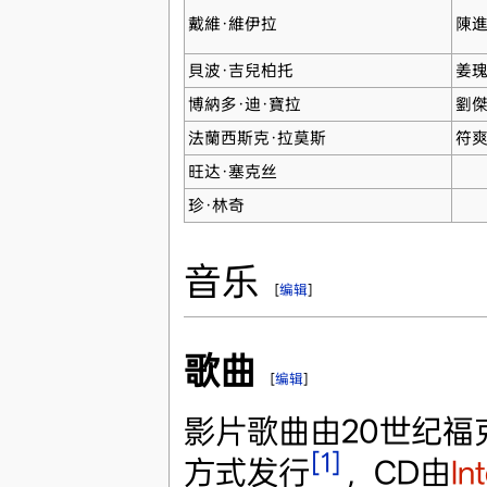
戴維·維伊拉
陳
貝波·吉兒柏托
姜
博納多·迪·寶拉
劉
法蘭西斯克·拉莫斯
符
旺达·塞克丝
珍·林奇
音乐
[
编辑
]
歌曲
[
编辑
]
影片歌曲由20世纪福克
[1]
方式发行
，CD由
In