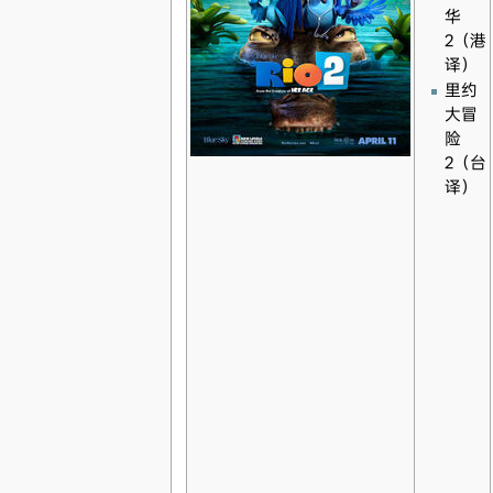
华
2（港
译）
里约
大冒
险
2（台
译）