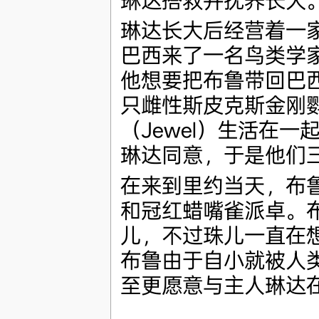
琳达搭救并抚养长大
琳达长大后经营着一
巴西来了一名鸟类学
他想要把布鲁带回巴
只雌性斯皮克斯金刚
（Jewel）生活在
琳达同意，于是他们
在来到里约当天，布
和冠红蜡嘴雀派卓。
儿，不过珠儿一直在
布鲁由于自小就被人
至更愿意与主人琳达