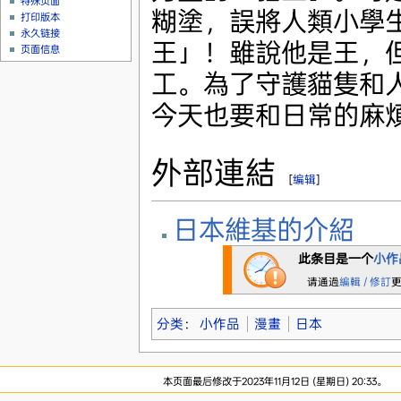
特殊页面
糊塗，誤將人類小學
打印版本
永久链接
王」！雖說他是王，
页面信息
工。為了守護貓隻和
今天也要和日常的麻
外部連結
[
编辑
]
日本維基的介紹
此条目是一个
小作
请通過
編輯 / 修訂
分类
：
小作品
漫畫
日本
本页面最后修改于2023年11月12日 (星期日) 20:33。