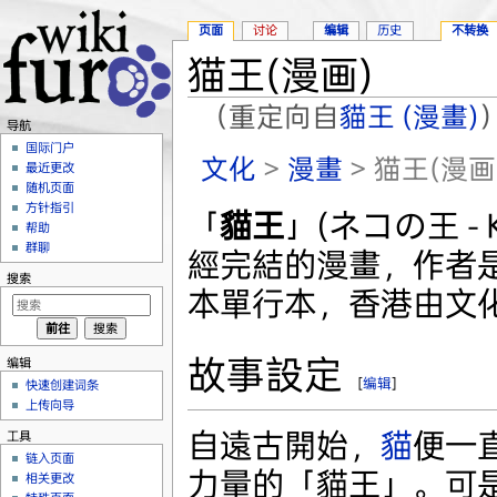
页面
讨论
编辑
历史
不转换
猫王(漫画)
（重定向自
貓王 (漫畫)
导航
跳转至：
导航
、
搜索
国际门户
文化
>
漫畫
> 猫王(漫画
最近更改
随机页面
方针指引
「
貓王
」(ネコの王 - Ki
帮助
群聊
經完結的漫畫，作者
搜索
本單行本，香港由文
故事設定
编辑
[
编辑
]
快速创建词条
上传向导
自遠古開始，
貓
便一
工具
链入页面
力量的「貓王」。可
相关更改