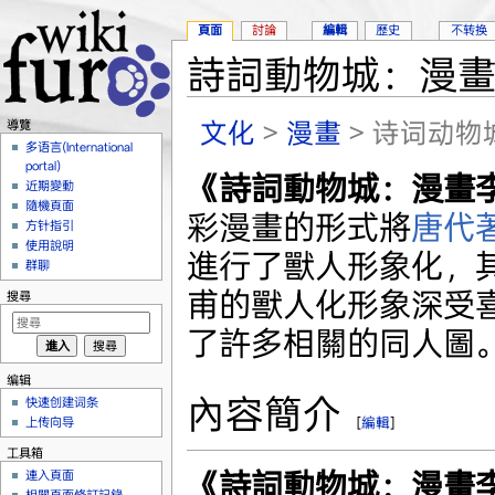
頁面
討論
編輯
歷史
不转换
詩詞動物城：漫
跳轉到：
導覽
、
搜尋
文化
>
漫畫
> 诗词动
導覽
多语言(International
portal)
《詩詞動物城：漫畫
近期變動
隨機頁面
彩漫畫的形式將
唐代
方针指引
使用說明
進行了獸人形象化，
群聊
甫的獸人化形象深受
搜尋
了許多相關的同人圖
编辑
內容簡介
快速创建词条
上传向导
[
編輯
]
工具箱
《詩詞動物城：漫畫
連入頁面