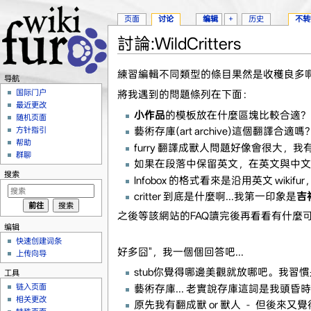
页面
讨论
编辑
+
历史
不转
討論:WildCritters
跳转至：
导航
、
搜索
練習編輯不同類型的條目果然是收穫良多啊
导航
国际门户
將我遇到的問題條列在下面：
最近更改
小作品
的模板放在什麼區塊比較合適？
随机页面
藝術存庫(art archive)這個翻譯合
方针指引
帮助
furry 翻譯成獸人問題好像會很大，
群聊
如果在段落中保留英文，在英文與中文
搜索
Infobox 的格式看來是沿用英文 wiki
critter 到底是什麼啊...我第一印象是
吉
之後等該網站的FAQ讀完後再看看有什麼
编辑
快速创建词条
好多囧"，我一個個回答吧...
上传向导
stub你覺得哪邊美觀就放哪吧。我習
工具
链入页面
藝術存庫... 老實說存庫這詞是我頭昏
相关更改
原先我有翻成獸 or 獸人 － 但後