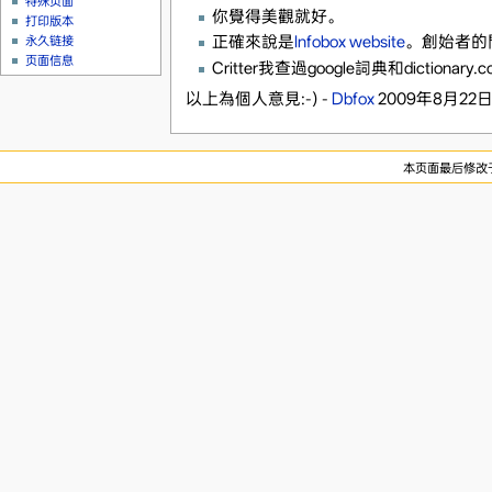
特殊页面
你覺得美觀就好。
打印版本
正確來說是
Infobox website
。創始者的問
永久链接
页面信息
Critter我查過google詞典和diction
以上為個人意見:-) -
Dbfox
2009年8月22日 (
本页面最后修改于20