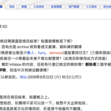
换
简体
繁體
大陆简体
香港繁體
澳門繁體
大马简体
新加
 XD
條目開頭還是條目結束？貼圖版模板底下呢？
適嗎？因為光是 archive 就有看過文獻庫、資料庫的翻譯
我有預感會出現至少
獸人
、
furry
、
kemono
(還是要用日文？)三個術語歧
前後空一小格看起來會不會比較整齊？(此條目即使用此方式排版)
fur，關於 Infobox 的內容，目前有什麼已核定的規則嗎？
創始者
三個字
祥物
，但這中文有辦法翻譯嗎？
可以修改的。
BGs
2009年8月22日 (六) 16:52 (UTC)
慣是放在條目結束，貼圖板之上。
時想到的，你覺得不妥可以改一下。我想不太出其他詞...
來又覺得這是歐美文化的專用詞，於是現今我偏向不翻譯。