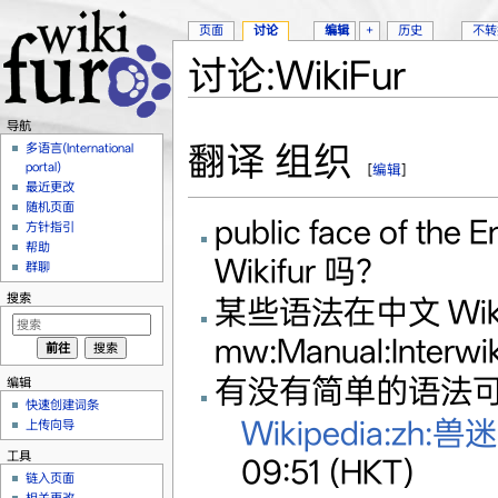
页面
讨论
编辑
+
历史
不转
讨论:WikiFur
跳转至：
导航
、
搜索
导航
翻译 组织
多语言(International
portal)
[
编辑
]
最近更改
随机页面
public face of 
方针指引
帮助
Wikifur 吗？
群聊
搜索
某些语法在中文 Wik
mw:Manual:Interwiki
有没有简单的语法
编辑
快速创建词条
Wikipedia:zh:兽迷
上传向导
工具
09:51 (HKT)
链入页面