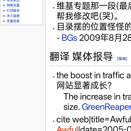
相关更改
维基专题那一段(最
特殊页面
打印版本
帮我修改吧(哭)。
永久链接
页面信息
目录摆的位置怪怪的.
-
BGs
2009年8月28日 
翻译 媒体报导
[
编辑
]
the boost in traf
网站显著成长？
The increase in tr
size.
GreenReape
cite web|title=Awfu
Awful
|date=2005-