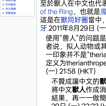
特殊页面
至於獸人在中文也代表
打印版本
永久链接
of the Ring
，也就是
页面信息
這是在
獸同好圈
當中，
牙
2011年8月29日 (一) 
使用“兽人”的问题是，
者说，拟人动物或其
一印象并不是“theria
定义为therianthrop
(一) 21:58 (HKT)
不贊成讓中文的
將中文
獸人
作成
結果，再一一做