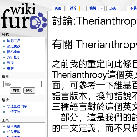
页面
讨论
编辑
+
历史
不转
討論:Therianthrop
跳转至：
导航
、
搜索
导航
有關 Therianth
国际门户
最近更改
随机页面
方针指引
之前我的重定向此條
帮助
群聊
Therianthropy這
搜索
面，可參考一下維基
語言版本，換句話說不只
编辑
三種語言對於這個英文字
快速创建词条
上传向导
一部分，這是我們的
工具
的中文定義，而不只
链入页面
相关更改