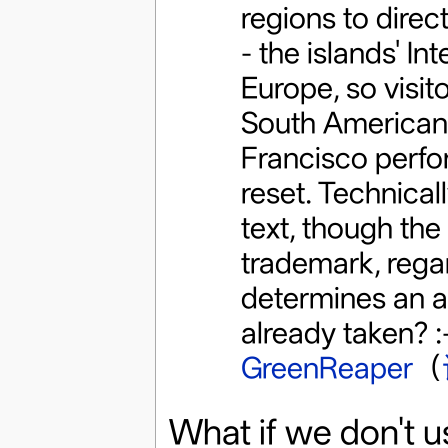
regions to direc
- the islands' In
Europe, so visit
South American 
Francisco perfo
reset. Technical
text, though the
trademark, regar
determines an ap
already taken? :
GreenReaper
（
What if we don't 