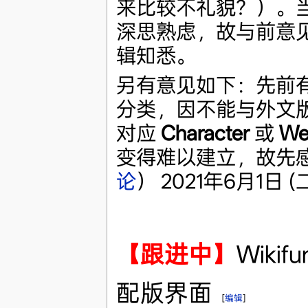
来比较不礼貌？）。当
深思熟虑，故与前意
辑知悉。
另有意见如下：先前
分类，因不能与外文
对应
Character
或
We
变得难以建立，故先
论
） 2021年6月1日 (二)
【跟进中】
Wik
配版界面
[
编辑
]