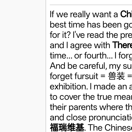
If we really want a
Ch
best time has been go
for it? I've read the pr
and I agree with
There
time... or fourth... I 
And be careful, my sug
forget fursuit = 兽装 =
exhibition. I made an
to cover the true mean
their parents where 
and close pronunciat
福瑞维基
. The Chine