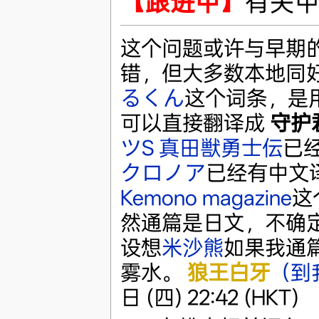
【跟进中】
有关中
这个问题或许与早期
错，但大多数本地同
るくん
这个词条，是
可以直接翻译成
守护
ツS 真田獣勇士伝
已
クロノア
已经有中文
Kemono magazine
这
然通篇是日文，不确
设想
米沙熊
如果我通
雾水。
狼王白牙
（到
日 (四) 22:42 (HKT)