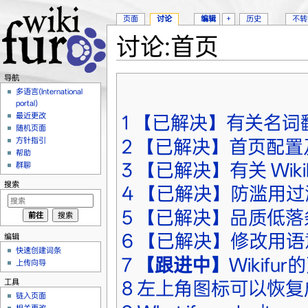
页面
讨论
编辑
+
历史
不转
讨论:首页
跳转至：
导航
、
搜索
导航
多语言(International
portal)
最近更改
1
【已解决】有关名词
随机页面
2
【已解决】首页配置
方针指引
帮助
3
【已解决】有关 Wik
群聊
搜索
4
【已解决】防滥用过
5
【已解决】品质低落
6
【已解决】修改用语
编辑
快速创建词条
7
【跟进中】
Wikif
上传向导
工具
8
左上角图标可以恢复
链入页面