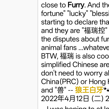
close to
Furry
. And t
fortune" "lucky" "bless
starting to declare th
and they are "福瑞控" （
the disputes about fur
animal fans ...whateve
BTW, 福瑞 is also cool
simplified Chinese a
don't need to worry ab
China(PRC) or Hong K
and "兽" --
狼王白牙

2022年4月12日 (二) 21
I was hoping to at l