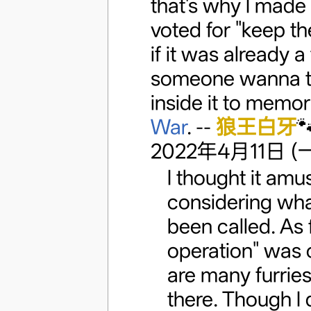
that's why I made
voted for "keep the
if it was already a
someone wanna to
inside it to memor
War
. --
狼王白牙

2022年4月11日 (一)
I thought it amus
considering what
been called. As f
operation" was o
are many furries
there. Though I 