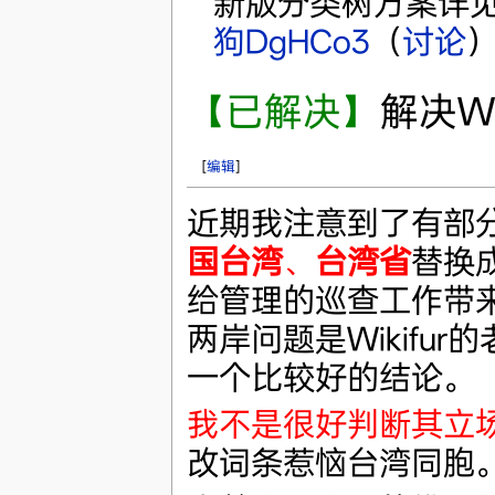
新版分类树方案详
狗DgHCo3
（
讨论
）
【已解决】
解决W
[
编辑
]
近期我注意到了有部
国台湾
、
台湾省
替换成
给管理的巡查工作带
两岸问题是Wikifu
一个比较好的结论。
我不是很好判断其立
改词条惹恼台湾同胞