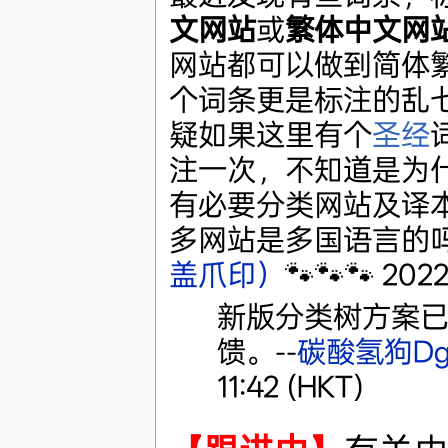
文网站
或
繁体中文网
网站都可以做到简体
个词条更是标注的乱
疑如果这里有个
圣经
注一次，不知道是为什
有必要分类网站及译
多网站是多国语言的吗
盖爪印）
🐾🐾🐾 202
新版分类树方案
馈。--
碳酸氢狗Dg
11:42 (HKT)