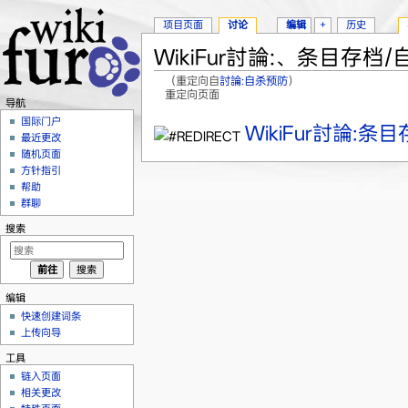
项目页面
讨论
编辑
+
历史
WikiFur討論:、条目存档
（重定向自
討論:自杀预防
）
重定向页面
导航
跳转至：
导航
、
搜索
国际门户
WikiFur討論:条
最近更改
随机页面
方针指引
帮助
群聊
搜索
编辑
快速创建词条
上传向导
工具
链入页面
相关更改