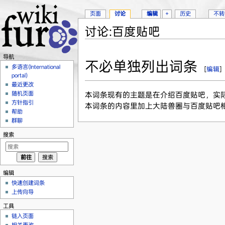
页面
讨论
编辑
+
历史
不转
讨论:百度贴吧
跳转至：
导航
、
搜索
导航
不必单独列出词条
多语言(International
[
编辑
]
portal)
最近更改
随机页面
本词条现有的主题是在介绍百度贴吧，实
方针指引
本词条的内容里加上大陆兽圈与百度贴吧相
帮助
群聊
搜索
编辑
快速创建词条
上传向导
工具
链入页面