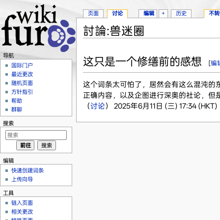
页面
讨论
编辑
+
历史
不转
討論:兽迷圈
跳转至：
导航
、
搜索
导航
这只是一个修缮前的感想
[
编
国际门户
最近更改
随机页面
这个词条太可怕了，居然会有这么混沌的
方针指引
正确内容，以及企图进行深奥的社论，但
帮助
（
讨论
） 2025年6月11日 (三) 17:34 (HKT)
群聊
搜索
编辑
快速创建词条
上传向导
工具
链入页面
相关更改