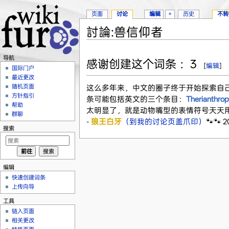
页面
讨论
编辑
+
历史
不转
討論:兽信仰者
跳转至：
导航
、
搜索
导航
感谢创建这个词条 ：3
[
编辑
]
国际门户
最近更改
随机页面
这么多年来，中文的圈子终于开始探索自
方针指引
条可能包括英文的三个条目：
Therianthrop
帮助
太明显了，就是动物嘴型的表情符号天天用
群聊
-
狼王白牙
（到我的讨论页盖爪印）
🐾🐾 
搜索
编辑
快速创建词条
上传向导
工具
链入页面
相关更改