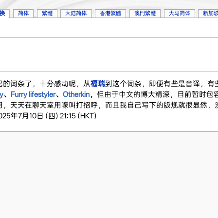
换
简体
繁體
大陆简体
香港繁體
澳門繁體
大马简体
新加
己的词条了，十分感动呢，从
福瑞
到这个词条，即便有些是音译，有
y
、
Furry lifestyler
、
Otherkin
，
但由于中文的博大精深，目前暂时包
，天天在聊天室用嚎叫打招呼，而且我自己写下的版规就很显然，没
2025年7月10日 (四) 21:15 (HKT)