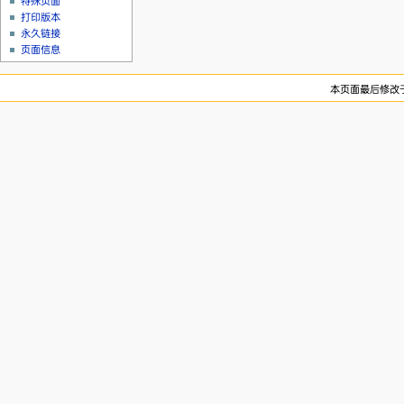
特殊页面
打印版本
永久链接
页面信息
本页面最后修改于20