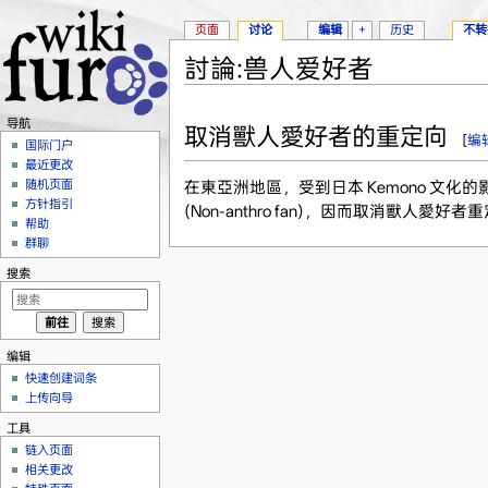
页面
讨论
编辑
+
历史
不转
討論:兽人爱好者
跳转至：
导航
、
搜索
导航
取消獸人愛好者的重定向
[
编
国际门户
最近更改
随机页面
在東亞洲地區，受到日本 Kemono 文化的影響，
方针指引
(Non-anthro fan)，因而取消獸人
帮助
群聊
搜索
编辑
快速创建词条
上传向导
工具
链入页面
相关更改