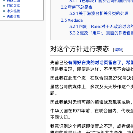
3.1.1
【已解决】關於台灣相關的條
特殊页面
打印版本
3.2
穹庐下总是夜
永久链接
3.2.1
关于港澳台相关分类的处理
页面信息
3.3
Xiedada
3.3.1
回复丨Rairis对于无政治讨论
3.3.2
更改「用戶:」頁面的作者自
对这个方针进行表态
[
编辑
]
先前已经
有同好在我的对话页留言了，希
但是我发现，即便是这样，不代表不会被
因此我在此表个态，在联合国第2758号
虽然台湾的媒体上，多次及天天炒作这个
题。
因此我绝对无惧可能的编辑战及现实威胁
中华民国在1971年前，在联合国内，代
不同认知。
我意识到这个问题即使置之不理，或者保
雄市的兽展活动，而2024年尤为夸张，