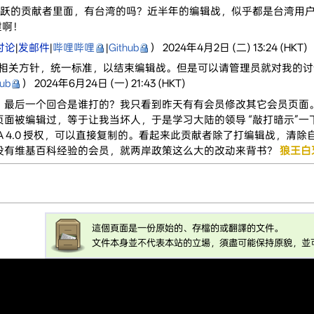
年活跃的贡献者里面，有台湾的吗？近半年的编辑战，似乎都是台湾用
虚啊！
讨论
|
发邮件
|
哔哩哔哩
|
Github
） 2024年4月2日 (二) 13:24 (HKT)
相关方针，统一标准，以结束编辑战。但是可以请管理员就对我的讨论
hub
） 2024年6月24日 (一) 21:43 (HKT)
？最后一个回合是谁打的？我只看到昨天有有会员修改其它会员页面
页面被编辑过，等于让我当坏人，于是学习大陆的领导 “敲打暗示”一
-SA 4.0 授权，可以直接复制的。看起来此贡献者除了打编辑战，清
没有维基百科经验的会员，就两岸政策这么大的改动来背书？
狼王白
這個頁面是一份原始的、存檔的或翻譯的文件。
文件本身並不代表本站的立場，須盡可能保持原貌，並