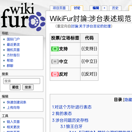
项目页面
讨论
编辑
+
历史
WikiFur討論:涉台表述规范
（重定向自
討論:关于涉台言论的处理
）
跳转至：
导航
、
搜索
导航
投票/立场标签
代码
国际门户
最近更改
{{支持}}
(＋)
支持
随机页面
方针指引
帮助
{{中立}}
(＝)
中立
群聊
{{反对}}
(－)
反对
搜索
编辑
目录
[
隐藏
快速创建词条
1
对这个方针进行表态
上传向导
2
我的表态
工具
3
涉台问题历史存档
链入页面
3.1
狼王白牙
相关更改