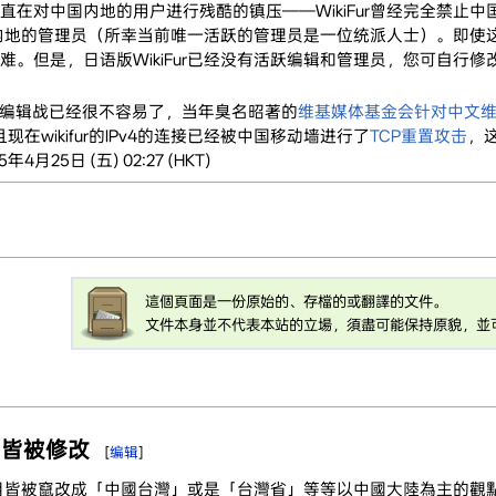
r一直在对中国内地的用户进行残酷的镇压——WikiFur曾经完全禁止中
中国内地的管理员（所幸当前唯一活跃的管理员是一位统派人士）。即
。但是，日语版WikiFur已经没有活跃编辑和管理员，您可自行修改
四年的编辑战已经很不容易了，当年臭名昭著的
维基媒体基金会针对中文
且现在wikifur的IPv4的连接已经被中国移动墙进行了
TCP重置攻击
，这
5年4月25日 (五) 02:27 (HKT)
這個頁面是一份原始的、存檔的或翻譯的文件。
文件本身並不代表本站的立場，須盡可能保持原貌，並
目皆被修改
[
编辑
]
的條目皆被竄改成「中國台灣」或是「台灣省」等等以中國大陸為主的觀點