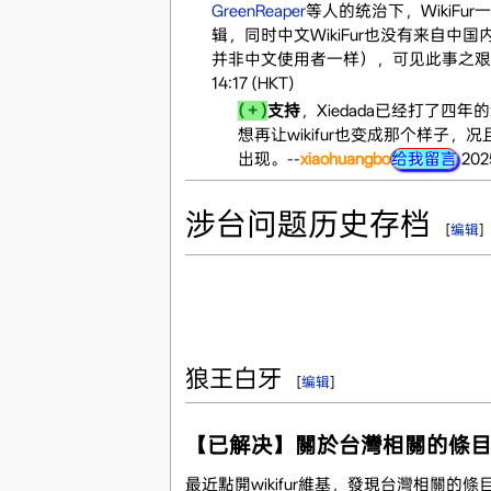
GreenReaper
等人的统治下，WikiFu
辑，同时中文WikiFur也没有来自
并非中文使用者一样），可见此事之艰难
14:17 (HKT)
(＋)
支持
，Xiedada已经打了
想再让wikifur也变成那个样子，况
出现。--
xiaohuangbo
给我留言
202
涉台问题历史存档
[
编辑
]
狼王白牙
[
编辑
]
【已解决】關於台灣相關的條
最近點開wikifur維基，發現台灣相關