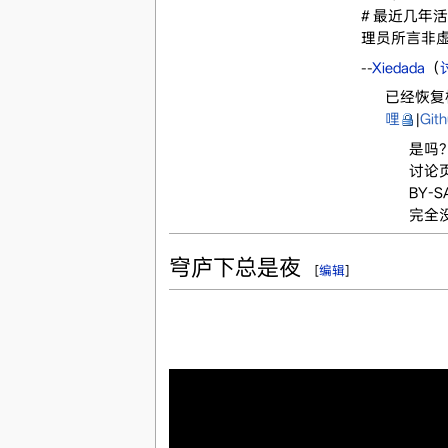
# 最近几
理员所言非
--
Xiedada
（
已经恢复
哩
|
Git
是吗
讨论
BY
完全
穹庐下总是夜
[
编辑
]