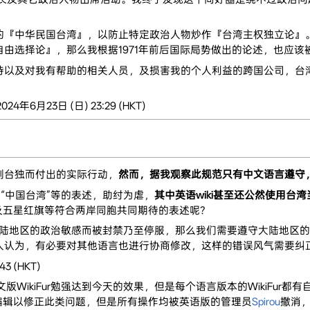
的『中华民国台湾』，以防止特定政治人物炒作『台湾主权独立论』
由选择论』，那么我根据1971年前后国际局势做出的论述，也应该
持以及对我有帮助的相关人员，及损害我的个人利益的跨国公司，台
 2024年6月23日 (日) 23:29 (HKT)
制台独而付出的实际行动，
然而，据我观察此规范只有中文语言遵守
用“中国台湾”等的表述，助纣为虐，
其中英语wiki甚至还公然使用台
na”以及五星红旗等符合两岸同胞共同期待的表述呢？
触犯大陆地区的政治敏感而被封禁乃至停服，那么我们需要遵守大陆地区的
人认为，有必要对其他语言也进行协商修改，这样的错误风气需要纠
43 (HKT)
版WikiFur勉强达到今天的效果，但是每个语言版本的WikiFu
进行编辑以修正此类问题，但是所有操作均被英语版的管理员
Spirou
撤消，