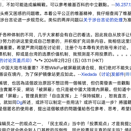
，不如可能造成編輯戰。可以參考維基百科的中立觀點。--
36.237.1
疼又困惑的问题嗷。本着公平公正的维基精神，我仔细查阅了维基百科和
涉台言论进一步规范化。类似的两岸问题以
关于涉台言论的处理
为
于各种体制的不同，几乎大家都会有自己的看法。因此我自从放手让
分努力的讲这里变成自己想要的，并积极扩充词条内容。我相信这里
政治正确重要。希望严肃问题在讨论前，注册个与本尊有关的账号来讨论。
票机制，抑或是台湾的选票价值机制，我预测是不用投票的。。。。
的讨论页盖爪印）
🐾🐾 2024年2月2日 (五) 03:11 (HKT)
中国大陆市场重要？不想WikiFur被屏蔽就请合规，我们绝对不能
net），服务器设在境内，为了保护镜像站更应如此。--
Xiedada
（
讨论
|
发邮件
|
哔
fur的帳號，也因為這個政治原因不想註冊一個帳號，但仍需發表一些
由實屬不妥，網站「被屏蔽」也只是被中國大陸境內屏蔽。但知道中
被「屏蔽」。管理員對於「自由发挥」上「保持缄默」，恕我直言，
，就如同
Dg
所述，或許可以制定一些用法？或許可以退一步？將國
只是個匿名的使用者，提出這個敏感的問題僅給各位參考、思考，希望能讓w
编辑员之一的观点之一，「民主观点」当中的「投票观点」才是我提
些用户就会体会到人口基数的压倒性，因此投票民主真的民主吗？值