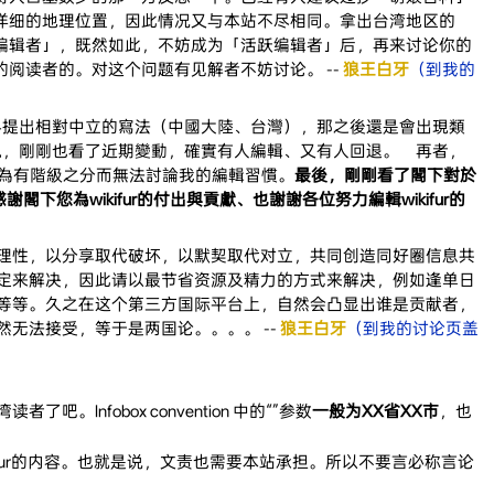
详细的地理位置，因此情况又与本站不尽相同。拿出台湾地区的
编辑者」，既然如此，不妨成为「活跃编辑者」后，再来讨论你的
阅读者的。对这个问题有见解者不妨讨论。 --
狼王白牙
（到我的
科提出相對中立的寫法（中國大陸、台灣），那之後還是會出現類
現，剛剛也看了近期變動，確實有人編輯、又有人回退。 再者，
因為有階級之分而無法討論我的編輯習慣。
最後，剛剛看了閣下對於
您為wikifur的付出與貢獻、也謝謝各位努力編輯wikifur的
理性，以分享取代破坏，以默契取代对立，共同创造同好圈信息共
定来解决，因此请以最节省资源及精力的方式来解决，例如逢单日
等等。久之在这个第三方国际平台上，自然会凸显出谁是贡献者，
无法接受，等于是两国论。。。。 --
狼王白牙
（到我的讨论页盖
Infobox convention 中的“”参数
一般为XX省XX市
，也
kiFur的内容。也就是说，文责也需要本站承担。所以不要言必称言论