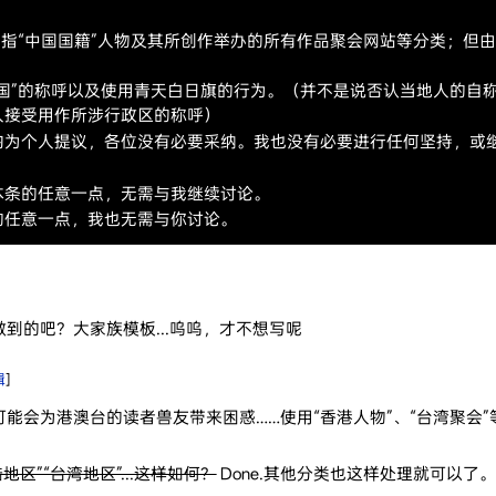
初指“中国国籍”人物及其所创作举办的所有作品聚会网站等分类；但由
民国”的称呼以及使用青天白日旗的行为。（并不是说否认当地人的自
人接受用作所涉行政区的称呼）
为个人提议，各位没有必要采纳。我也没有必要进行任何坚持，或继续使
本条的任意一点，无需与我继续讨论。
的任意一点，我也无需与你讨论。
到的吧？大家族模板...呜呜，才不想写呢
辑
]
能会为港澳台的读者兽友带来困惑……使用“香港人物”、“台湾聚会”
区”“台湾地区”...这样如何？
Done.其他分类也这样处理就可以了