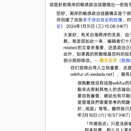
或是針對兩岸的敏感政治話題做出一些指引
您好，兩岸的敏感政治話題确实是个很头
并创建了词条
关于涉台言论的处理
，对
论
） 2024年1月31日 (三) 15:08 (HKT)
大家好，有关台海两岸的关系，由
默。我发现如此一来，编辑者们十
related 的文章多重要，还是
此外，如果真的照搬维基百科的投
部分局部修改。 --
狼王白牙
（到我
你们觉得台湾人立场重要，还是
wikifur-zh.xiedada.
很抱歉我沒有這個wiki
點來去限制其他人的言論自
要自我審查，網站也有可能
是管理員們需要思考的問題
於...地區」等等。雖然我
年3月16日 (六) 16:57 (HKT)
「市場观点」只是活跃
部来投票，那么马上某