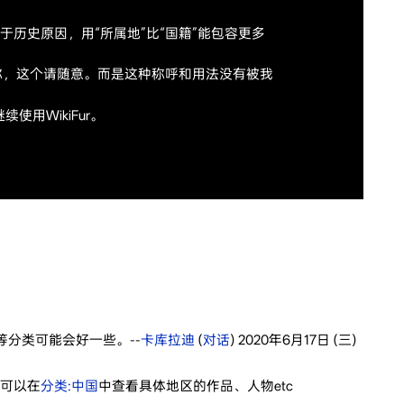
于历史原因，用“所属地”比“国籍”能包容更多
称，这个请随意。而是这种称呼和用法没有被我
用WikiFur。
等分类可能会好一些。--
卡库拉迪
(
对话
) 2020年6月17日 (三)
。可以在
分类:中国
中查看具体地区的作品、人物etc