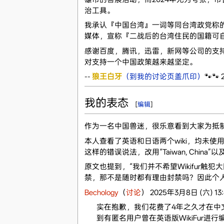
治工具。
我承认『中国台湾』一词等同台湾政党称
媒体，宣称『二战后的台湾住民的国籍可自
感谢百度，腾讯，迅雷，新网等公司的支
对支持一个中国政策越来越坚定。
--
狼王白牙
（到我的讨论页盖爪印）
🐾🐾
我的表态
[
编辑
]
作为一名中国兽迷，很乐意看到大家为抵
本人查看了英语和日语两个wiki，均未使
这样的错误说法，改用“Taiwan, Chi
原文也提到，“我们并不希望Wikifur
禁，那不是随时都有理由封禁吗？因此个
Bechology
（
讨论
） 2025年3月8日 (六) 13:
实在抱歉，我们花费了4年之久才在中文
到有匿名用户曾在英语版WikiFur