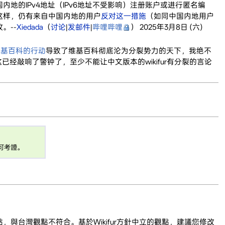
国内地的IPv4地址（IPv6地址不受影响）注册账户或进行匿名编
使这样，仍有来自中国内地的用户
反对这一措施
（如同中国内地用户
。--
Xiedada
（
讨论
|
发邮件
|
哔哩哔哩
） 2025年3月8日 (六)
维基百科的行动
导致了维基百科彻底沦为分裂势力的天下，我绝不
已经敲响了警钟了，至少不能让中文版本的wikifur有分裂的言论
可考證。
，與台灣觀點不符合。基於Wikifur方針中立的觀點，建議您修改