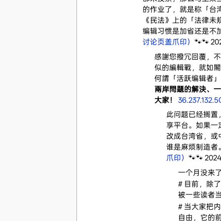
的作业了，就是称「台
《民法》上的「法律未
编辑习惯是加省还是不
讨论页盖爪印）
🐾🐾 2
感謝您撥冗回覆，不
似的編輯戰，就如閣
何謂「活跃编辑者」
兩岸問題的解決、一月
大家！
36.237.132.5
此问题已经搁置
享平台。如果一
改成台湾省，或
谁是麻烦制造者
爪印）
🐾🐾 202
一个月没来
# 目前，除了
被一些读者
# 当大家把
自由，它的