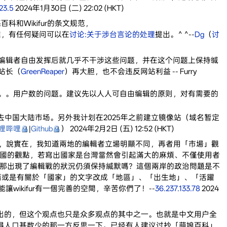
23.5
2024年1月30日 (二) 22:02 (HKT)
Wikifur的条文规范，
准，有任何疑问可以在
讨论:关于涉台言论的处理
提出。^ ^--
Dg
（
讨
编辑者自由发挥后就几乎不干涉这些问题，并在这个问题上保持缄
站长（
GreenReaper
）再大胆，也不会违反网站利益 -- Furry
。。用户数的问题。建议先以人人可自由编辑的原则，对有需要的
失去中国大陆市场。另外我计划在2025年之前建立镜像站（域名暂定
哩哔哩
|
Github
） 2024年2月2日 (五) 12:52 (HKT)
觀點，說實在，我知道兩地的編輯者立場明顯不同，再者用「市場」觀
國的觀點，若寫出國家是台灣當然會引起滿大的麻煩、不僅使用者
那出現了編輯戰的狀況仍須保持緘默嗎？這個兩岸的政治問題是不
籍或是有關於「國家」的文字改成「地區」、「出生地」、「活躍
ikifur有一個完善的空間，辛苦你們了！--
36.237.133.78
2024
出的，但这个观点也只是众多观点的其中之一。也就是中文用户全
得人口基数少的那一方反思一下。已经有人建议过抄「萌娘百科」