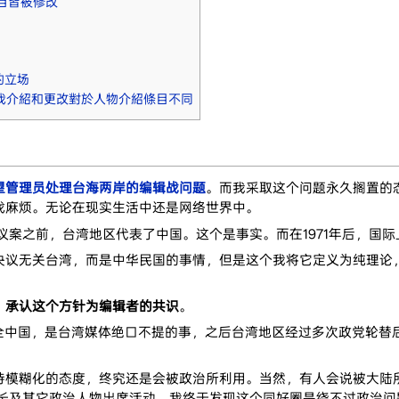
目皆被修改
的立场
我介紹和更改對於人物介紹條目不同
望管理员处理台海两岸的编辑战问题
。而我采取这个问题永久搁置的
找麻烦。无论在现实生活中还是网络世界中。
决议案之前，台湾地区代表了中国。这个是事实。而在1971年后，国
决议无关台湾，而是中华民国的事情，但是这个我将它定义为纯理论
，
承认这个方针为编辑者的共识
。
表全中国，是台湾媒体绝口不提的事，之后台湾地区经过多次政党轮
持模糊化的态度，终究还是会被政治所利用。当然，有人会说被大陆
市长及其它政治人物出席活动。我终于发现这个同好圈是绕不过政治