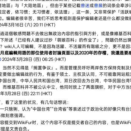
湾地區」与「大陆地區」，但由于某些记载
兽迷
或
兽展
的词条会牵涉
规定者，依习惯；无习惯者，依法理」，这一条，又非常保护「活跃
加。编辑者很辛苦，我们不妨思考规则是保护编辑者还是什么都没做的
024年3月16日 (六) 20:11 (HKT)
過這個敏感問題不去做出無政治內容的指引與方針，或是像維基百
下所述「已经有人建议过抄「萌娘百科」的作业了」，問題仍然出
？wiki人人可編輯，不是因為活躍、不活躍而有階級之分，更不是
底編輯用語的那位使用者討論頁面以及2020年的存檔，我還是要感謝閣下
0
2024年3月28日 (四) 06:25 (HKT)
，当然不见得是「搁置争议」。而是管理员呼吁两岸各方保持克制及
定要做出编辑战的行为，有鉴于领土、主权及认同，不可能靠网站规
中国台湾，中华人民共和国台湾，双日改回去为台湾，中华民国台湾
。而维基百科并不被公认中立，他同时放上了两面旗帜，对于中方当然
4年3月28日 (四) 22:11 (HKT)
了，看了这里的状况，有几句话想说：
一只猞猁，认为“中国台湾”“台湾省”等表述过于政治化的好像只有台湾读者了吧。
当做刻意强调。
内容提交到WikiFur时，这个内容不仅是提交者自己的内容，也是Wi
前提是文责自负。