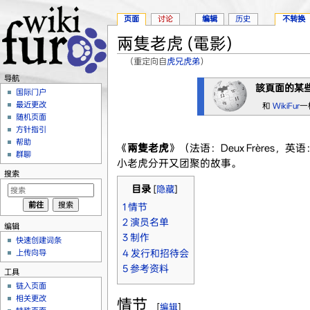
页面
讨论
编辑
历史
不转换
兩隻老虎 (電影)
（重定向自
虎兄虎弟
）
跳转至：
导航
、
搜索
导航
該頁面的某
国际门户
最近更改
和
WikiFur
一
随机页面
方针指引
帮助
《
兩隻老虎
》（法语：Deux Frères，英语
群聊
小老虎分开又团聚的故事。
搜索
目录
[
隐藏
]
1
情节
2
演员名单
编辑
3
制作
快速创建词条
4
发行和招待会
上传向导
5
参考资料
工具
链入页面
相关更改
情节
[
编辑
]