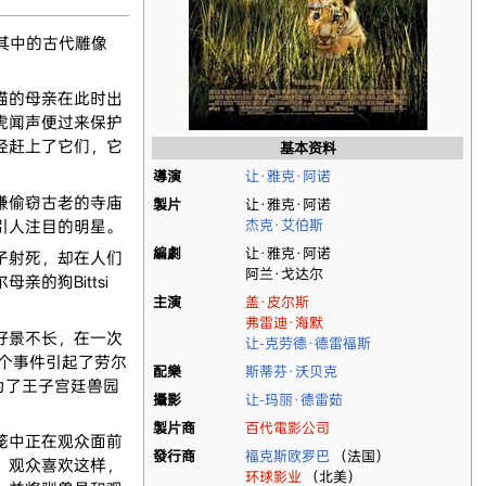
其中的古代雕像
猫的母亲在此时出
虎闻声便过来保护
经赶上了它们，它
基本资料
導演
让·雅克·阿诺
嫌偷窃古老的寺庙
製片
让·雅克·阿诺
引人注目的明星。
杰克·艾伯斯
編劇
让·雅克·阿诺
子射死，却在人们
阿兰·戈达尔
的狗Bittsi
主演
盖·皮尔斯
弗雷迪·海默
好景不长，在一次
让-克劳德·德雷福斯
这个事件引起了劳尔
配樂
斯蒂芬·沃贝克
为了王子宫廷兽园
攝影
让-玛丽·德雷茹
製片商
百代電影公司
笼中正在观众面前
發行商
福克斯欧罗巴
（法国）
。观众喜欢这样，
环球影业
（北美）