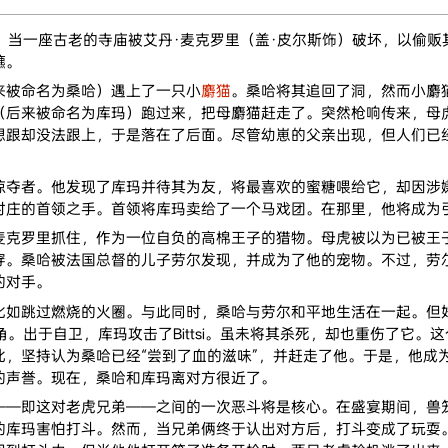
那。当一座古老的寺庙被艾丹·麦克罗里（盖·皮尔斯饰）破坏，以偷贩
镳。
来被命名为桑哈）遇上了一只小
麝猫
。桑哈将其追回了洞，然而小麝
（后来被命名为库玛）跑过来，把母麝猫赶走了。突然枪响传来，母
想跟却没法跟上，于是落在了后面。尽管幼崽的父亲出现，但人们已
掠夺者。他发现了库玛并待其为友，将最喜欢的蜜糖喂给它，却因涉
村庄的首领之手。首领将库玛卖给了一个马戏团。在那里，他将成为
麦克罗里抓住，作为一位自负的高棉王子的猎物。母虎被以为已被王
。桑哈被法国总督的儿子劳尔发现，并成为了他的宠物。不过，劳尔母亲
的对手。
比如跳过燃烧的火圈。与此同时，桑哈与劳尔和平地生活在一起。但
墙角。出于自卫，库玛攻击了Bittsi。虽未将其杀死，却也重伤了它。
，坚持认为桑哈已经“尝到了血的滋味”，并赶走了他。于是，他成
的声誉。现在，桑哈和库玛离对方很近了。
——即这对老虎兄弟——之间的一次恶斗将是核心。在盛宴期间，兽
的库玛害怕打斗。然而，当兄弟俩终于认出对方后，打斗变成了玩耍