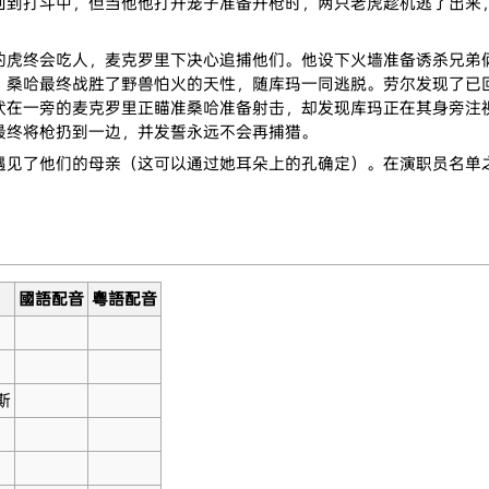
回到打斗中，但当他他打开笼子准备开枪时，两只老虎趁机逃了出来
的虎终会吃人，麦克罗里下决心追捕他们。他设下火墙准备诱杀兄弟
，桑哈最终战胜了野兽怕火的天性，随库玛一同逃脱。劳尔发现了已
伏在一旁的麦克罗里正瞄准桑哈准备射击，却发现库玛正在其身旁注
最终将枪扔到一边，并发誓永远不会再捕猎。
遇见了他们的母亲（这可以通过她耳朵上的孔确定）。在演职员名单
國語配音
粵語配音
斯