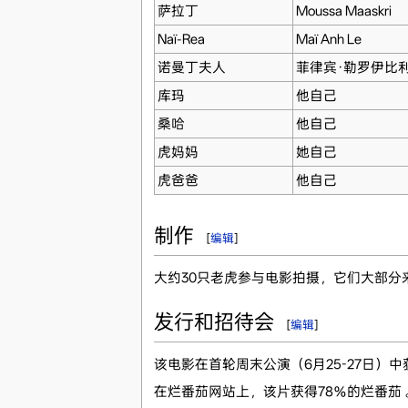
萨拉丁
Moussa Maaskri
Naï-Rea
Maï Anh Le
诺曼丁夫人
菲律宾·勒罗伊比
库玛
他自己
桑哈
他自己
虎妈妈
她自己
虎爸爸
他自己
制作
[
编辑
]
大约30只老虎参与电影拍摄，它们大部分
发行和招待会
[
编辑
]
该电影在首轮周末公演（6月25-27日）中获得
在烂番茄网站上，该片获得78％的烂番茄 