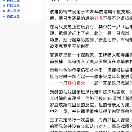
特殊页面
打印版本
永久链接
该电影情节设定于1920年的法属印度支
页面信息
后，两只尚还是幼崽的
老虎
不得不分道扬
在两只虎崽正在玩耍时，其中的一只（后
现，把桑哈赶上了树。此时，另一只虎崽
幼崽。她叼起桑哈跑到了安全地带。库玛
被麦克罗里开枪射死。
麦克罗里是一个探险家，王牌猎人和寺庙
而被捕，库玛落入了麦克罗里所在柬埔寨
桑哈与他的母亲仍在丛林里，但都很快被
接近它时一跃而起——原来只是耳朵被射穿
——一只
舒柏奇犬
——却一直是这只虎崽
残酷的马戏团领班泽比诺训练库玛表演，
长时间的追逐后，他终于被Bittsi逼到了
家庭歇斯底里般的反应。他的母亲尤为如此
中的一员，并在那里很快获得了凶猛野兽
王子决定举行一次盛宴，而两只巨大野兽
的两兄弟并没有立即认出对方，而马戏团