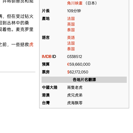
，并将驯兽员和观
角川映畫
（日本）
片長
109分钟
俩，但在受过钻火
產地
法国
回到丛林中的桑
英国
视着他。麦克罗里
泰国
語言
英語
法国
之前，一些拯救
虎
泰国
IMDB
ID
0338512
預算
€
59,660,000
票房
$
62,172,050
各地片名翻譯
中國大陸
兩隻老虎
港澳
虎兄虎弟
台灣
虎海飘零