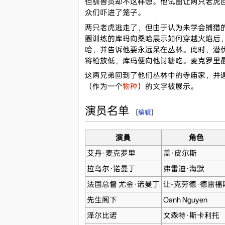
但驯兽员却不这样想。他试图让两只老虎
众们吓进了笼子。
两只老虎逃走了，但由于认为未学会捕猎
圈训练的库玛向桑哈展示如何穿越火焰后
哈，并告诉他要永远呆在丛林。此时，潜
将枪放低，库玛便向他讨糖吃。麦克罗里
这两兄弟回到了他们丛林中的寺庙家，并
（作为一个
物种
）的文字被展示。
演员名单
[
编辑
]
演員
角色
艾丹·麦克罗里
盖·皮尔斯
拉乌尔·诺曼丁
弗雷迪·海默
法国总督 尤金·诺曼丁
让-克劳德·德雷福
先生阁下
Oanh Nguyen
泽尔比诺
文森特·斯卡利托