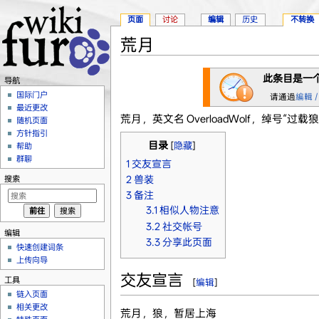
页面
讨论
编辑
历史
不转换
荒月
跳转至：
导航
、
搜索
此条目是一
导航
国际门户
请通過
編輯 /
最近更改
荒月，英文名 OverloadWolf，绰号“过载狼
随机页面
方针指引
目录
[
隐藏
]
帮助
群聊
1
交友宣言
2
兽装
搜索
3
备注
3.1
相似人物注意
3.2
社交帐号
编辑
3.3
分享此页面
快速创建词条
上传向导
交友宣言
工具
[
编辑
]
链入页面
相关更改
荒月，狼，暂居上海