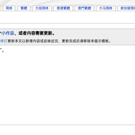
简体
繁體
大陆简体
香港繁體
澳門繁體
大马简体
新加坡简
个
小作品
，或者内容需要更新。
 修訂
更新本文以新增内容或反映近况，更新完成后请移除本提示模板。
”。