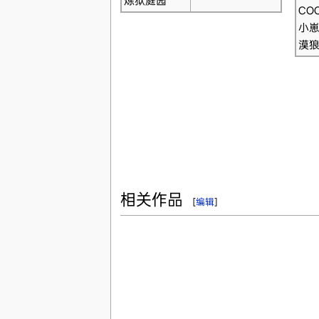
炼狱庭园
COO
小
漠
相关作品
[
编辑
]