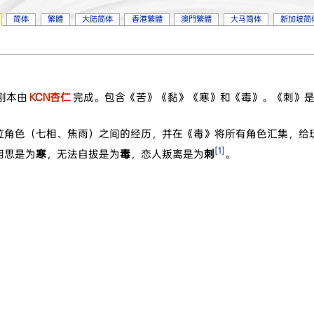
简体
繁體
大陆简体
香港繁體
澳門繁體
大马简体
新加坡简
剧本由
KCN杏仁
完成。包含《苦》《黏》《寒》和《毒》。《刺》是
位角色（七相、焦雨）之间的经历，并在《毒》将所有角色汇集，给
[1]
相思是为
寒
，无法自拔是为
毒
，恋人叛离是为
刺
。