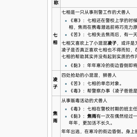
称
七相是一只从事刑警工作的犬兽人
《寒》：七相还在警校上学的时
相，焦雨在携毒潜逃前将巧克力
《苦》：七相失去焦雨后，有一
七
相
七相又喜欢上了小混混
凌子
，或许是
凌子是否真正喜欢七相也不得而知，
七相的帮助其实并没有起到实质的作
《黏》：年年寒冷的街边昏倒即
四处抢劫的小混混，狮兽人
凌
《苦》：七相的单恋对象。
子
《毒》：帮警察办事（凌子爸爸
从事贩毒活动的犬兽人
《毒》：七相在警校时期的班主
焦
《黏》：
焦雨
有一次在偶然经过
雨
年年，更加活不长久。
年年出逃，在寒冷的街边昏倒。身上