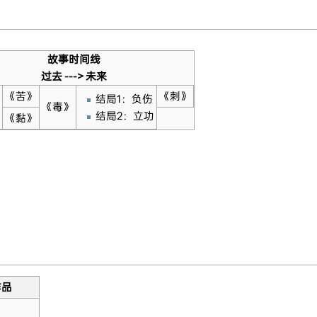
故事时间线
过去 ---> 未来
《苦》
《刺》
结局1：负伤
《毒》
结局2：立功
《黏》
作品