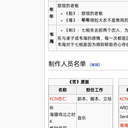
旅馆的老板
年
《黏》：旅馆的老板
年
《毒》：
年年
得知大衣不是焦雨
《刺》：七相失去前两个恋人，
韦
在与凌子或韦海的感情，每一次都是
海
韦海对于七相是因为得到帮助而心存
制作人员名单
[
编辑
]
《苦》原版
名称
担任工作
KCN杏仁
剧本、脚本、立绘
KC
IB
AR
海猫鸣泣之时
Sent
音乐
K
嘎