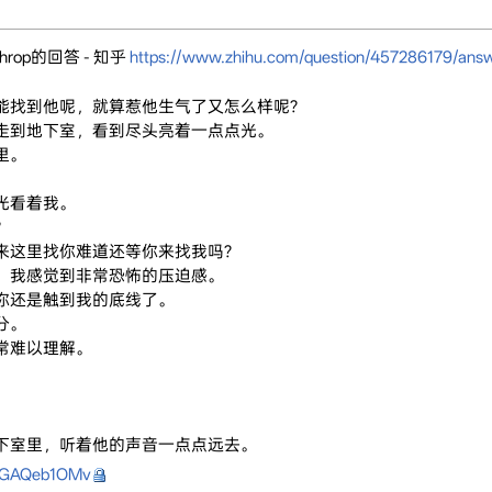
throp的回答 - 知乎
https://www.zhihu.com/question/457286179/an
能找到他呢，就算惹他生气了又怎么样呢?
走到地下室，看到尽头亮着一点点光。
里。
光看着我。
?
来这里找你难道还等你来找我吗?
，我感觉到非常恐怖的压迫感。
你还是触到我的底线了。
分。
常难以理解。
下室里，听着他的声音一点点远去。
5/GAQeb1OMv