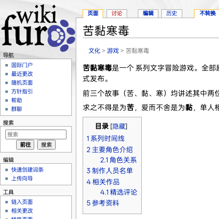
页面
讨论
编辑
历史
不转换
苦黏寒毒
跳转至：
导航
、
搜索
文化
>
游戏
> 苦黏寒毒
导航
国际门户
苦黏寒毒
是一个 系列文字冒险游戏。全部
最近更改
式发布。
随机页面
方针指引
前三个故事（苦、黏、寒）均讲述其中两
帮助
求之不得是为
苦
，爱而不舍是为
黏
，单人
群聊
搜索
目录
[
隐藏
]
1
系列时间线
2
主要角色介绍
2.1
角色关系
编辑
快速创建词条
3
制作人员名单
上传向导
4
相关作品
4.1
精选评论
工具
链入页面
5
参考资料
相关更改