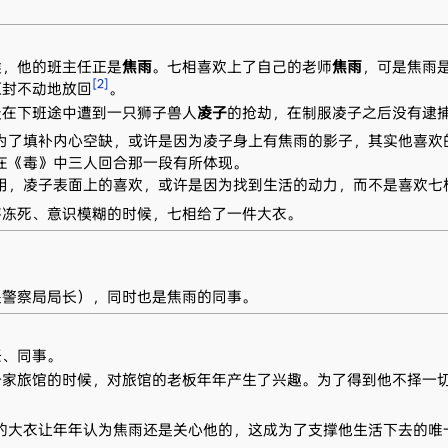
候，他的班主任正是
焦雨
。七相喜欢上了自己的老师
焦雨
，可是焦雨
[2]
原封不动地放回
。
天在下班途中遭到一只狮子兽人
凌子
的抢劫，在制服凌子之后没有逮捕他，
为了填补内心空缺，或许是因为凌子身上有焦雨的影子，其实他喜欢
在《毒》中三人回合那一段有所体现。
用，凌子表面上的喜欢，或许是因为找到生活的动力，而不是喜欢七
将冻死、意识模糊的时候，七相给了一件大衣。
是警察局局长），同时也是焦雨的同事。
任、同事。
一家旅馆的时候，对旅馆的老板年年产生了兴趣。为了得到他不择一
的大衣让年年认为焦雨还是关心他的，这成为了支撑他生活下去的唯