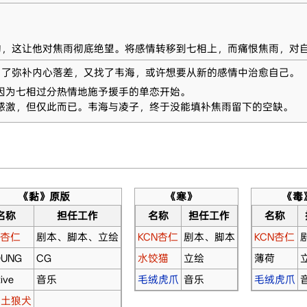
的，这让他对焦雨彻底绝望。将感情转移到七相上，而痛恨焦雨，对
为了弥补内心落差，又找了韦海，或许想要从新的感情中治愈自己。
因为七相过分热情地施予援手的单恋开始。
感激，但仅此而已。韦海与凌子，终于没能填补焦雨留下的空缺。
《黏》原版
《寒》
《毒
名称
担任工作
名称
担任工作
名称
N杏仁
剧本、脚本、立绘
KCN杏仁
剧本、脚本
KCN杏仁
OUNG
CG
水饺猫
立绘
薄荷
ive
音乐
毛绒虎爪
音乐
毛绒虎爪
嘎土狼犬