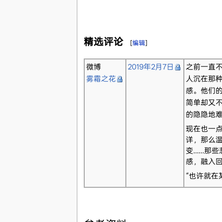
精选评论
[
编辑
]
微博
2019年2月7日
之前一直
雾霜之花
人沉在那
感。他们
简单却又
的隐隐地
现在也一
详，那么
变……那
感，融入
“也许就在