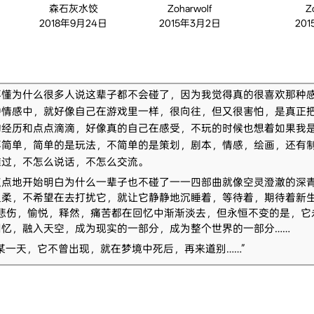
森石灰水饺
Zoharwolf
Z
2018年9月24日
2015年3月2日
20
不懂为什么很多人说这辈子都不会碰了，因为我觉得真的很喜欢那种
种情感中，就好像自己在游戏里一样，很向往，但又很害怕，是真正
的经历和点点滴滴，好像真的自己在感受，不玩的时候也想着如果我是
不简单，简单的是玩法，不简单的是策划，剧本，情感，绘画，还有
难过，不怎么说话，不怎么交流。
点点地开始明白为什么一辈子也不碰了一一四部曲就像空灵澄澈的深
温柔，不希望在去打扰它，就让它静静地沉睡着，等待着，期待着新
些悲伤，愉悦，释然，痛苦都在回忆中渐渐淡去，但永恒不变的是，它
回忆，融入天空，成为现实的一部分，成为整个世界的一部分……
某一天，它不曾出现，就在梦境中死后，再来道别……”