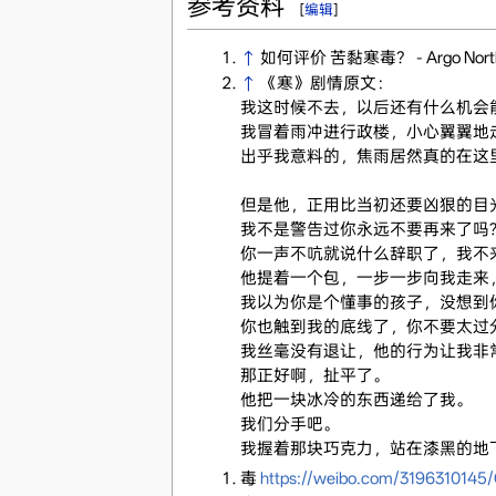
参考资料
[
编辑
]
↑
如何评价 苦黏寒毒？ - Argo Nor
↑
《寒》剧情原文：
我这时候不去，以后还有什么机会
我冒着雨冲进行政楼，小心翼翼地
出乎我意料的，焦雨居然真的在这
但是他，正用比当初还要凶狠的目
我不是警告过你永远不要再来了吗
你一声不吭就说什么辞职了，我不
他提着一个包，一步一步向我走来
我以为你是个懂事的孩子，没想到
你也触到我的底线了，你不要太过
我丝毫没有退让，他的行为让我非
那正好啊，扯平了。
他把一块冰冷的东西递给了我。
我们分手吧。
我握着那块巧克力，站在漆黑的地
毒
https://weibo.com/319631014