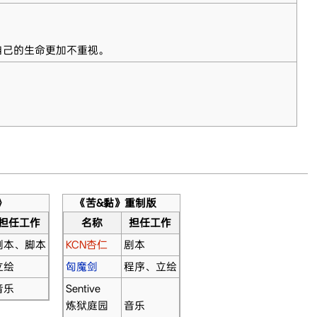
自己的生命更加不重视。
》
《苦&黏》重制版
担任工作
名称
担任工作
剧本、脚本
KCN杏仁
剧本
立绘
匈魔剑
程序、立绘
音乐
Sentive
炼狱庭园
音乐