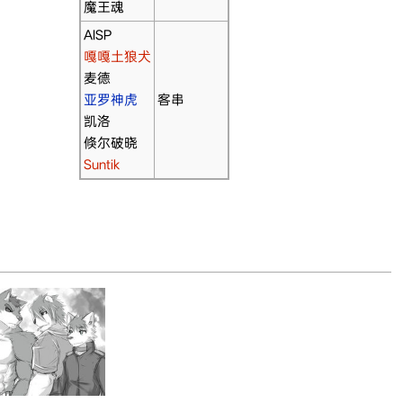
魔王魂
AISP
嘎嘎土狼犬
麦德
亚罗神虎
客串
凯洛
倏尔破晓
Suntik