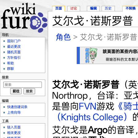
页面
讨论
编辑
历史
不转换
艾尔戈·诺斯罗普
跳转至：
导航
、
搜索
角色
> 艾尔戈·诺斯罗普
导航
国际门户
最近更改
該頁面的某些内容
随机页面
方针指引
萌娘百科的文本默
帮助
群聊
搜索
艾尔戈·诺斯罗普
（英
Northrop，台译：
编辑
是兽向
FVN
游戏
《骑
快速创建词条
上传向导
（Knights College）
工具
艾尔戈是
Argo
的音译
链入页面
相关更改