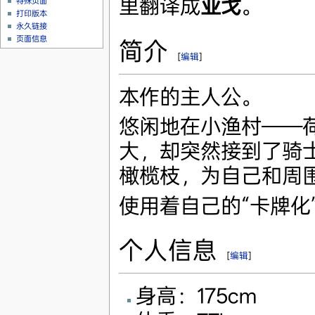
里翻译成
亚戈
。
特殊页面
打印版本
永久链接
页面信息
简介
[
编辑
]
本作的主人公。
悠闲地在小渔村——
大，却突然接到了骑
橄榄枝，为自己和周
使用着自己的“卡牌化
个人信息
[
编辑
]
身高：175cm