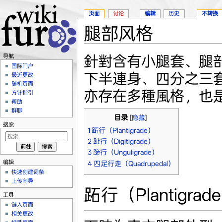
页面
讨论
编辑
历史
不转换
腿部风格
跳转至：
导航
、
搜索
針對含有小腿套、腿
导航
国际门户
下半連身、四分之三
最近更改
随机页面
亦存在多種風格，也
方针指引
帮助
群聊
目录
[
隐藏
]
搜索
1
跖行（Plantigrade）
2
趾行（Digitigrade）
3
蹄行（Unguligrade）
编辑
4
四足行走（Quadrupedal）
快速创建词条
上传向导
跖行（Plantigrad
工具
链入页面
相关更改