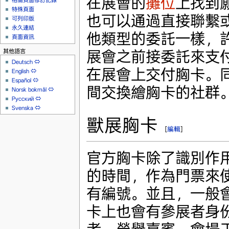
在展會的
攤位
上找到
相關頁面修訂記錄
特殊頁面
也可以通過直接聯繫
可列印版
永久連結
他類型的委託一樣，
頁面資訊
展會之前接委託來支
其他語言
Deutsch
⇔
在展會上交付胸卡。
English
⇔
Español
⇔
間交換繪胸卡的社群
Norsk bokmål
⇔
Русский
⇔
Svenska
⇔
獸展胸卡
[
編輯
]
官方胸卡除了識別作
的時間，作為門票來
有編號。並且，一般
卡上也會有參展者身