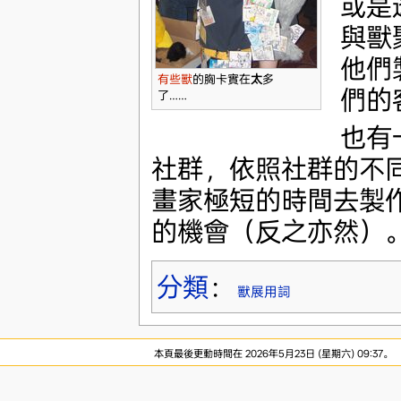
或是
與獸
他們
有些獸
的胸卡實在
太
多
們的
了……
也有
社群，依照社群的不
畫家極短的時間去製
的機會（反之亦然）
分類
：
獸展用詞
本頁最後更動時間在 2026年5月23日 (星期六) 09:37。