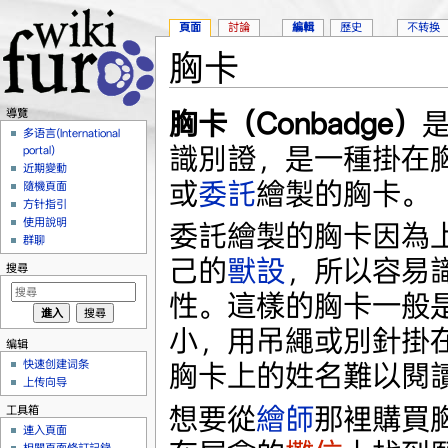
頁面
討論
編輯
歷史
不转换
胸卡
跳轉到：
導覽
、
搜尋
胸卡（Conbadge）
導覽
多语言(International
識別證，是一種掛在
portal)
近期變動
或
委託
繪製的胸卡。
隨機頁面
方针指引
使用說明
委託繪製的胸卡因為
群聊
己的
獸設
，所以容易
搜尋
性。這樣的胸卡一般是1
小，用吊繩或別針掛
编辑
快速创建词条
胸卡上的姓名難以閱
上传向导
想要從
繪師
那裡購買
工具箱
連入頁面