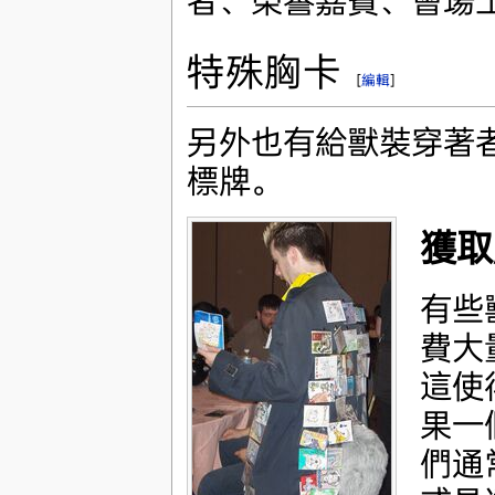
者、榮譽嘉賓、會場
特殊胸卡
[
編輯
]
另外也有給獸裝穿著
標牌。
獲取
有些
費大
這使
果一
們通