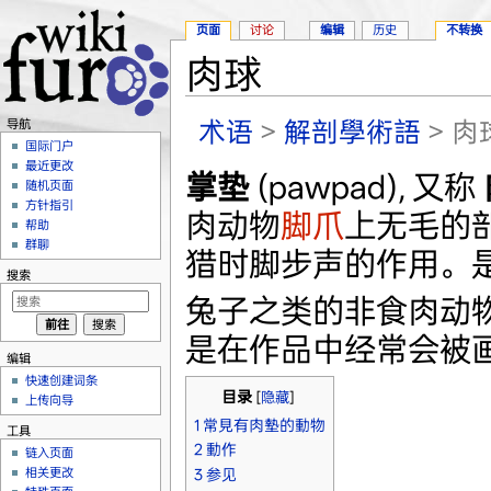
页面
讨论
编辑
历史
不转换
肉球
跳转至：
导航
、
搜索
术语
>
解剖學術語
> 肉
导航
国际门户
最近更改
掌垫
(
pawpad
), 又称
随机页面
方针指引
肉动物
脚爪
上无毛的
帮助
群聊
猎时脚步声的作用。
搜索
兔子之类的非食肉动
是在作品中经常会被
编辑
快速创建词条
目录
[
隐藏
]
上传向导
1
常見有肉墊的動物
工具
2
動作
链入页面
相关更改
3
参见