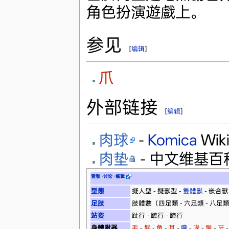
角色扮演遊戲上。
参见
[
编辑
]
爪
外部链接
[
编辑
]
肉球
-
Komica
Wik
肉垫
- 中文维基百
查看
·
讨论
·
编辑
型態
擬人型 - 擬獸型 -
雙體獸
- 嵌合獸
足肢
肢體數（四足類 - 六足類 - 八足類） 
站姿
趾行 - 蹠行 - 蹄行
身體附器
毛
-
髮
-
角
-
耳
-
嚵
-
喙
-
鬚
-
牙