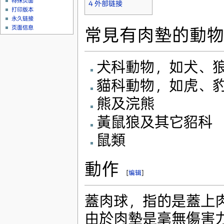
特殊页面
4
外部链接
打印版本
永久链接
页面信息
常見有肉墊的動
犬科動物，如犬、
貓科動物，如虎、
熊及浣熊
黃鼠狼及其它貂科
鼠類
動作
[
编辑
]
蓋肉球，指的是蓋上
由於肉墊是毫無傷害