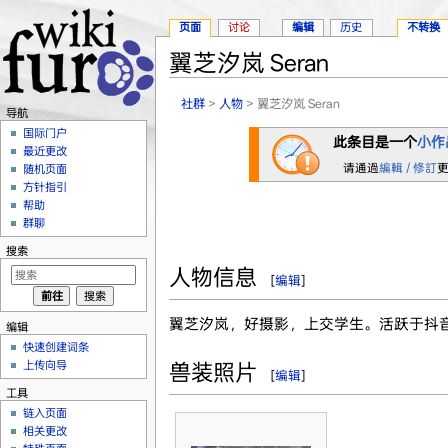
页面
讨论
编辑
历史
不转换
翼芝汐岚 Seran
跳转至：
导航
、
搜索
社群
>
人物
> 翼芝汐岚 Seran
导航
国际门户
此条目是一个
小作
最近更改
请通過
編輯 / 修訂
随机页面
方针指引
帮助
群聊
搜索
人物信息
[
编辑
]
翼芝汐岚，好摄影，上交学生。活跃于抖
编辑
快速创建词条
上传向导
兽装照片
[
编辑
]
工具
链入页面
相关更改