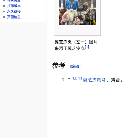
特殊页面
打印版本
永久链接
页面信息
翼芝汐岚（左一）图片
[1]
来源于翼芝汐岚
参考
[
编辑
]
1.0
1.1
↑
翼芝汐岚
，抖音。