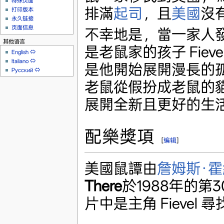
特殊页面
排滿
起司
，且
美國
沒
打印版本
永久链接
页面信息
不幸地是，當一家人
其他语言
是老鼠家的孩子 Fie
English
⇔
Italiano
⇔
是他開始展開漫長的
Русский
⇔
老鼠從假扮成老鼠的
展開全新且更好的生
配樂獎項
[
编辑
]
美國鼠譚由
詹姆斯·霍
There
於1988年的第3
片中是主角 Fievel