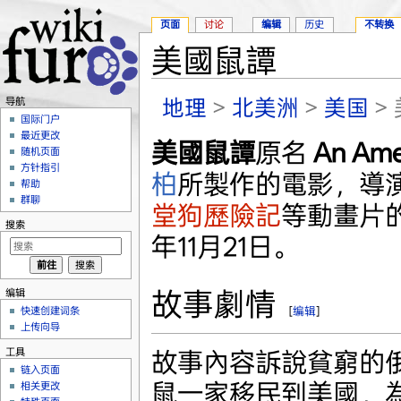
页面
讨论
编辑
历史
不转换
美國鼠譚
跳转至：
导航
、
搜索
地理
>
北美洲
>
美国
>
导航
国际门户
最近更改
美國鼠譚
原名
An Amer
随机页面
方针指引
柏
所製作的電影，導
帮助
群聊
堂狗歷險記
等動畫片
搜索
年11月21日。
故事劇情
编辑
快速创建词条
[
编辑
]
上传向导
工具
故事內容訴說貧窮的
链入页面
鼠一家移民到美國，
相关更改