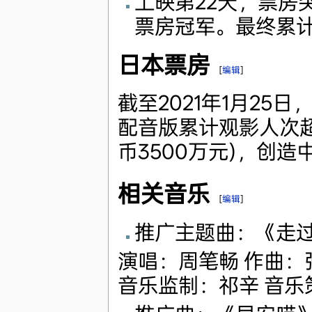
上映第22天，票房
票房冠军。最终累计
日本票房
[
编辑
]
截至2021年1月2
配音版累计观影人次超
币3500万元)，创
相关音乐
[
编辑
]
推广主题曲：《走
演唱：周笔畅 作曲：张
音乐监制：祁辛 音乐