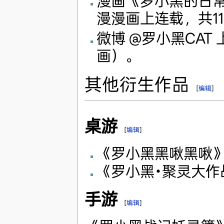
漫画《罗小黑的日常》
漫漫画上连载，共1
微博 @罗小黑CA
画）。
其他衍生作品
[
编辑
]
桌游
[
编辑
]
《罗小黑黑啾黑啾
《罗小黑•聚灵大作
手游
[
编辑
]