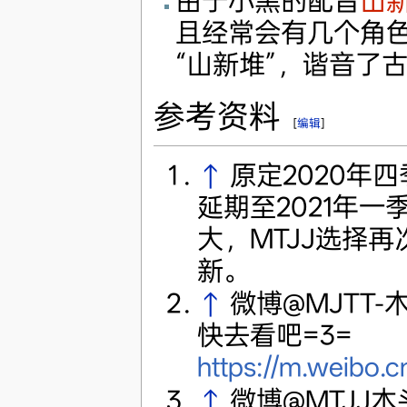
由于小黑的配音
山
且经常会有几个角
“山新堆”，谐音了
参考资料
[
编辑
]
↑
原定2020年
延期至2021年
大，MTJJ选择再
新。
↑
微博@MJTT-
快去看吧=3=
https://m.weibo
↑
微博@MTJJ木