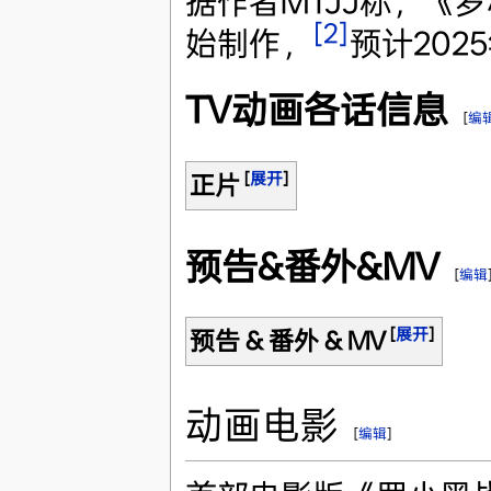
据作者MTJJ称，《
[2]
始制作，
预计20
TV动画各话信息
[
编
[
展开
]
正片
预告&番外&MV
[
编辑
[
展开
]
预告 & 番外 & MV
动画电影
[
编辑
]