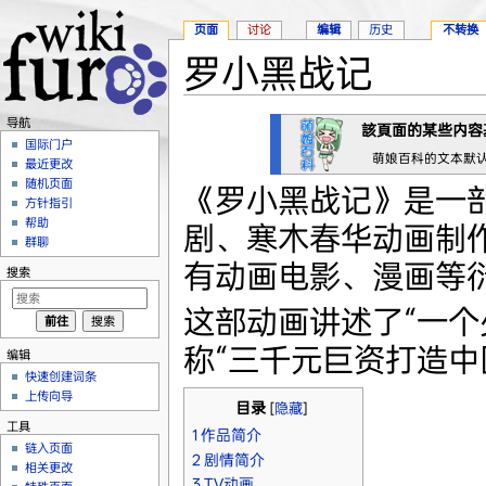
页面
讨论
编辑
历史
不转换
罗小黑战记
跳转至：
导航
、
搜索
导航
該頁面的某些内容
国际门户
萌娘百科的文本默
最近更改
随机页面
《罗小黑战记》是一
方针指引
帮助
剧、寒木春华动画制
群聊
有动画电影、漫画等
搜索
这部动画讲述了“一个
称“三千元巨资打造中
编辑
快速创建词条
上传向导
目录
[
隐藏
]
工具
1
作品简介
链入页面
2
剧情简介
相关更改
3
TV动画