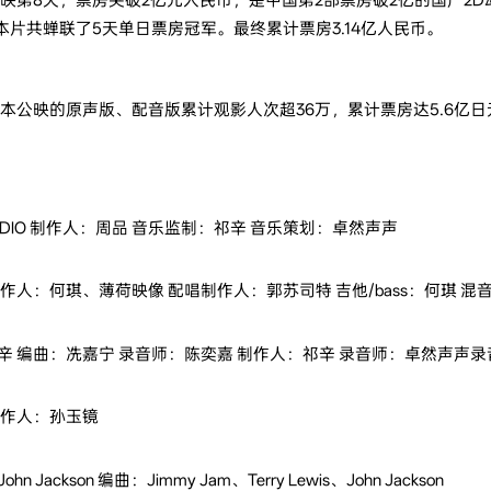
本片共蝉联了5天单日票房冠军。最终累计票房3.14亿人民币。
在日本公映的原声版、配音版累计观影人次超36万，累计票房达5.6亿
UDIO 制作人：周品 音乐监制：祁辛 音乐策划：卓然声声
人：何琪、薄荷映像 配唱制作人：郭苏司特 吉他/bass：何琪 混音：马力
辛 编曲：冼嘉宁 录音师：陈奕嘉 制作人：祁辛 录音师：卓然声声录
制作人：孙玉镜
ackson 编曲：Jimmy Jam、Terry Lewis、John Jackson