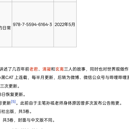
978-7-5594-6164-3
2022年5月
阁的日常
，讲述了几百年前
老君
、
清凝
和
玄离
三人的故事，同时也对世界观做作
小黑CAT 上连载，每半月更新，后转为微博、微信公众号与哔哩哔哩
日三次更新。
月18日恢复更新。
[5]
8号更新
。此前由于主笔孙呱老师身体原因曾多次发布公告拖更。
版社出版，共3卷。
出版，共3卷，封面与中文版不同。