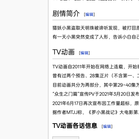
剧情简介
[
编辑
]
猫妖小黑盗取天明珠被谛听发现，被打回
有一天小黑突然变成了人形，告诉小白自
TV动画
[
编辑
]
TV动画自2011年开始在网络上连载，开始
曾有过两个预告、28集正片（不含第一、
目前动画共分为两部分，其中第29~40
“众生之门篇”宣传PV于2021年3月20日发
2021年6月17日再次宣布因工作量超标，原
据作者MTJJ称，《罗小黑战记》大电影第
TV动画各话信息
[
编辑
]