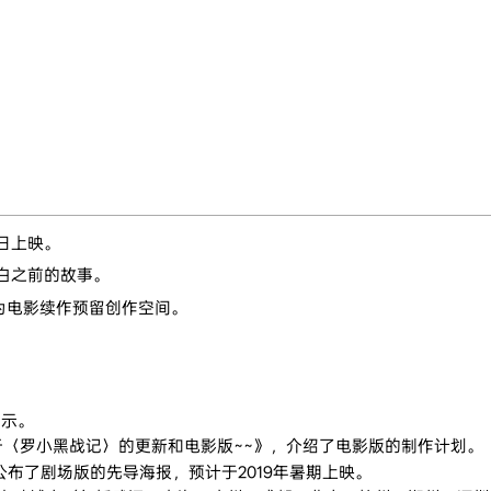
7日上映。
白之前的故事。
为电影续作预留创作空间。
启示。
《关于〈罗小黑战记〉的更新和电影版~~》，介绍了电影版的制作计划。
微博公布了剧场版的先导海报，预计于2019年暑期上映。