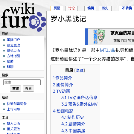
页面
讨论
编辑
历史
不转换
罗小黑战记
跳转至：
导航
、
搜索
該頁面的某
导航
国际门户
萌娘百科的
最近更改
《罗小黑战记》是一部由
MTJJ
执导和编
随机页面
方针指引
这部动画讲述了“一个少女养猫的故事”，
帮助
群聊
目录
[
隐藏
]
搜索
1
作品简介
2
剧情简介
3
TV动画
3.1
TV动画各话信息
编辑
快速创建词条
3.2
预告&番外&MV
上传向导
4
动画电影
4.1
制作历史
工具
4.2
剧情简介
链入页面
相关更改
4.3
中国票房