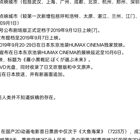
一轮点映城市（包括武汉、上海、广州、成都、北京、杭州、郑州、深圳
第二轮点映城市（较第一次新增包括呼和浩特、太原、湛江、兰州、江门
和9月1日）
号公布剧场版正式定档于2019年9月12日上映[7]。
宣布提档至2019年9月7日上映。
19年9月20-29日在日本东京池袋HUMAX CINEMA独家放映。
宣布在日本东京池袋HUMAX CINEMA的展映延迟至10月6日。
本上映，标题为《羅小黒戦記 ぼくが選ぶ未来》。
和DVD光盘，同时收录了日文吹替版和中文原声。
5话在日本放送，并有新画面追加。
而人类并不知道妖精的存在。
。
，在国产2D动画电影首日票房中仅次于《大鱼海棠》（7223万），成
映第8天，票房突破2亿元人民币，是中国第2部票房破2亿的国产2D