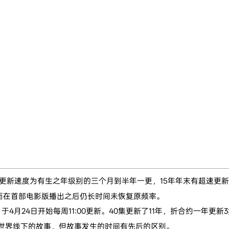
载，更新速度为有生之年级别的三个月到半年一更，15年年末有超速更
而在首部电影版播出之后仍长时间未恢复原频率。
V，于4月24日开始每周11:00更新。40集更新了11年，折合约一年更新
世界线下的故事，但故事发生的时间有先后的区别。