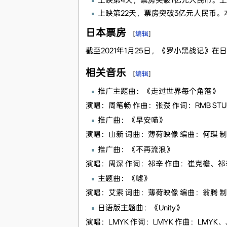
上映第22天，票房突破3亿元人民币。
日本票房
[
编辑
]
截至2021年1月25日，《罗小黑战记》
相关音乐
[
编辑
]
推广主题曲：《走过世界每个角落》
演唱：周笔畅 作曲：张弢 作词：RMB ST
推广曲：《早安喵》
演唱：山新 词曲：薄荷映像 编曲：何琪 制作
推广曲：《不再流浪》
演唱：周深 作词：祁辛 作曲：崔克檐、祁
主题曲：《嘘》
演唱：艾索 词曲：薄荷映像 编曲：翁腾 
日语版主题曲：《Unity》
演唱：LMYK 作词：LMYK 作曲：LMYK、John J