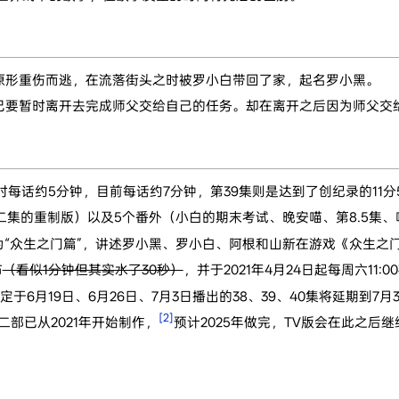
原形重伤而逃，在流落街头之时被罗小白带回了家，起名罗小黑。
己要暂时离开去完成师父交给自己的任务。却在离开之后因为师父交
时每话约5分钟，目前每话约7分钟，第39集则是达到了创纪录的11分
二集的重制版）以及5个番外（小白的期末考试、晚安喵、第8.5集
集为“众生之门篇”，讲述罗小黑、罗小白、阿根和山新在游戏《众生之
布
（看似1分钟但其实水了30秒）
，并于2021年4月24日起每周六11:00在
定于6月19日、6月26日、7月3日播出的38、39、40集将延期到7月3
[2]
二部已从2021年开始制作，
预计2025年做完，TV版会在此之后