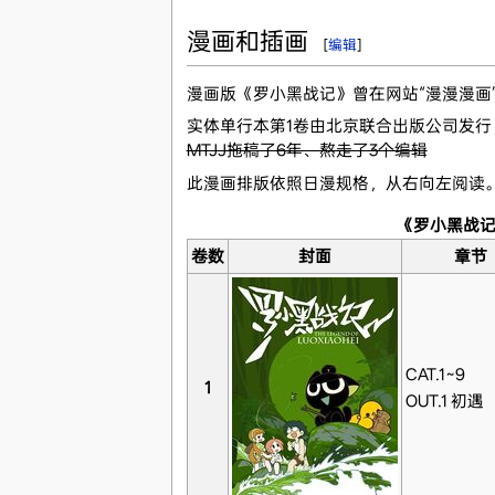
漫画和插画
[
编辑
]
漫画版《罗小黑战记》曾在网站“漫漫漫画”
实体单行本第1卷由北京联合出版公司发行
MTJJ拖稿了6年、熬走了3个编辑
此漫画排版依照日漫规格，从右向左阅读
《罗小黑战
卷数
封面
章节
CAT.1~9
1
OUT.1 初遇