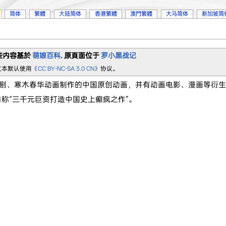
简体
繁體
大陆简体
香港繁體
澳門繁體
大马简体
新加坡简
些内容基於
萌娘百科
. 原頁面位于
罗小黑战记
文本默认使用
《CC BY-NC-SA 3.0 CN》
协议。
剧、寒木春华动画制作的中国原创动画，并有动画电影、漫画等衍生
自称“三千元巨资打造中国史上癫疯之作”。