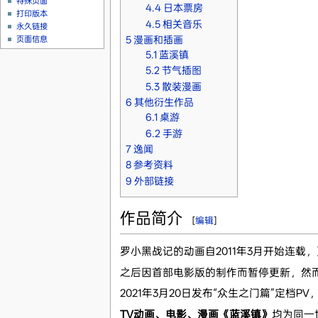
特殊页面
4.4
日本票房
打印版本
4.5
相关音乐
永久链接
5
漫画和插画
页面信息
5.1
蓝溪镇
5.2
节气插图
5.3
散装漫画
6
其他衍生作品
6.1
桌游
6.2
手游
7
逸闻
8
参考资料
9
外部链接
作品简介
[
编辑
]
罗小黑战记的动画自2011年3月开始连
之后因首部电影版的制作而暂停更新，然
2021年3月20日发布“众生之门篇”定档P
TV动画、电影、漫画《蓝溪镇》
均为同一