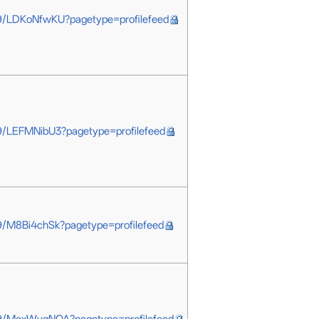
9/LDKoNfwKU?pagetype=profilefeed
9/LEFMNibU3?pagetype=profilefeed
9/M8Bi4chSk?pagetype=profilefeed
9/MexWvqNOA?pagetype=profilefeed