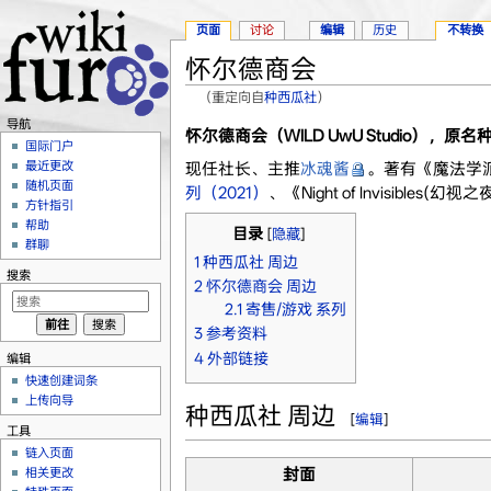
页面
讨论
编辑
历史
不转换
怀尔德商会
（重定向自
种西瓜社
）
跳转至：
导航
、
搜索
导航
怀尔德商会（WILD UwU Studio），原
国际门户
最近更改
现任社长、主推
冰魂酱
。著有《魔法学派
随机页面
列（2021）
、《Night of Invisibles(幻
方针指引
帮助
目录
[
隐藏
]
群聊
1
种西瓜社 周边
搜索
2
怀尔德商会 周边
2.1
寄售/游戏 系列
3
参考资料
4
外部链接
编辑
快速创建词条
上传向导
种西瓜社 周边
[
编辑
]
工具
链入页面
封面
相关更改