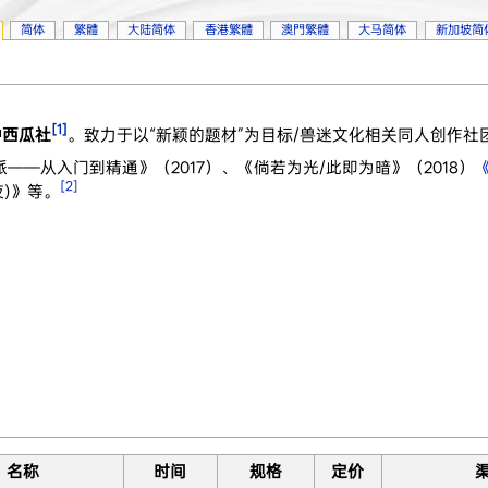
简体
繁體
大陆简体
香港繁體
澳門繁體
大马简体
新加坡简
[1]
名种西瓜社
。致力于以“新颖的题材”为目标/兽迷文化相关同人创作社
——从入门到精通》（2017）、《倘若为光/此即为暗》（2018）
《
[2]
视之夜)》等。
名称
时间
规格
定价