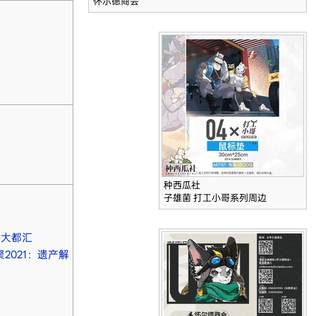
怀尔德商会
种西瓜社
子雄菌 打工小哥系列周边
野兽大都汇
极兽聚2021：遗产解