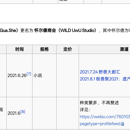
Gua.She）
更名为
怀尔德商会（WILD UwU Studio）
，其中怀尔德为W
时间
规格
定价
渠道
2021.7.24 野兽大都汇
[7]
2021.6.26
小说
2021.8.1 极兽聚2021：
种类繁多，不再赘述
x周
详见：
[8]
2021.6
https://weibo.com/7601
pagetype=profilefeed