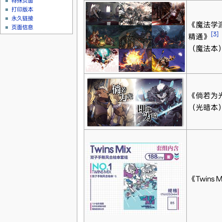
特殊页面
打印版本
永久链接
《魔法学
页面信息
[3]
精通》
（魔法本
《倘若为
（光暗本
《Twins M