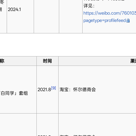
 冬
详见：
期
2024.1
https://weibo.com/7601
pagetype=profilefeed
称
时间
渠
[9]
2021.8
淘宝：怀尔德商会
阿白同学」套组