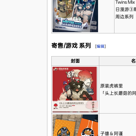
Twins Mix
日漫游③
周边系列
寄售/游戏 系列
[
编辑
]
封面
名
原装虎裤里
「头上长蘑菇的
子雄＆阿谨