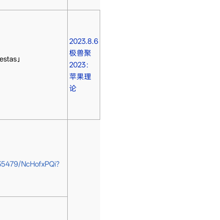
2023.8.6
极兽聚
stas」
2023：
苹果理
论
035479/NcHofxPQi?