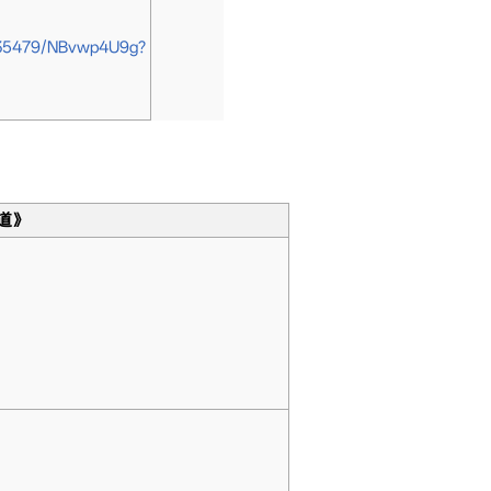
035479/NBvwp4U9g?
道》