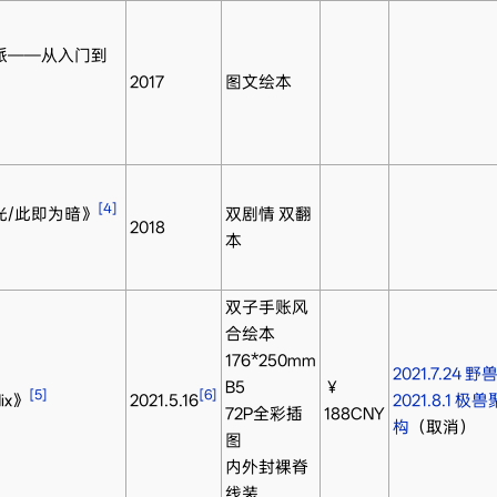
派——从入门到
2017
图文绘本
）
[4]
光/此即为暗》
双剧情 双翻
2018
）
本
双子手账风
合绘本
176*250mm
2021.7.24 
B5
￥
[5]
[6]
ix》
2021.5.16
2021.8.1 
72P全彩插
188CNY
构
（取消）
图
内外封裸脊
线装