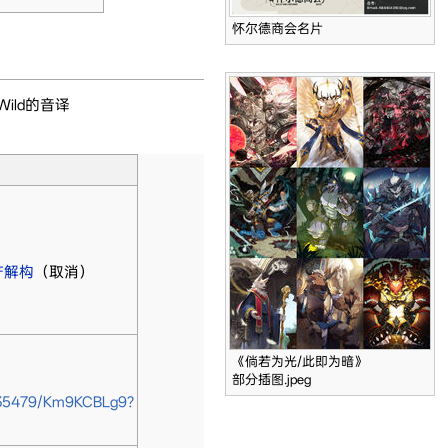
怀尔德商会名片
ild的音译
遗产解构
（取消）
《倘若为光/此即为暗》
部分插图.jpeg
035479/Km9KCBLg9?