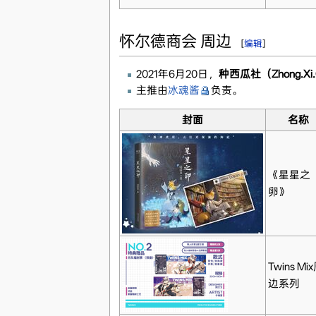
怀尔德商会 周边
[
编辑
]
2021年6月20日，
种西瓜社（Zhong.Xi.
主推由
冰魂酱
负责。
封面
名称
《星星之
卵》
Twins Mi
边系列