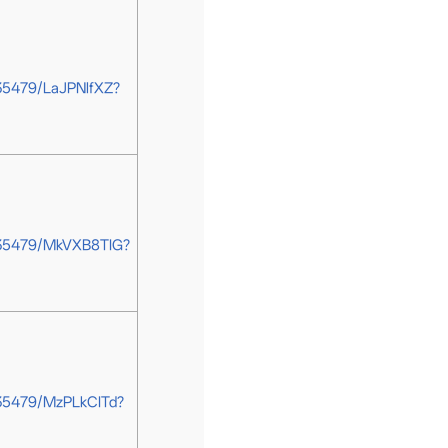
35479/LaJPNlfXZ?
035479/MkVXB8TIG?
035479/MzPLkCITd?