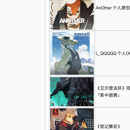
AnOther 个人
L_QQQQQ 个人
《艾尔登法环》
「影中困兽」
《犹记繁花》