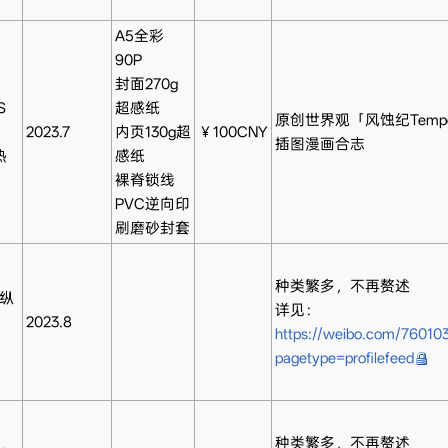
A5全彩
90P
封面270g
S
超感纸
原创世界观「风蚀纪Tempe
2023.7
内页130g超
￥100CNY
插图漫画合志
热
感纸
裸脊锁线
PVC逆向印
刷磨砂封套
种类繁多，不再赘述
 纵
详见：
2023.8
https://weibo.com/7601
pagetype=profilefeed
种类繁多，不再赘述