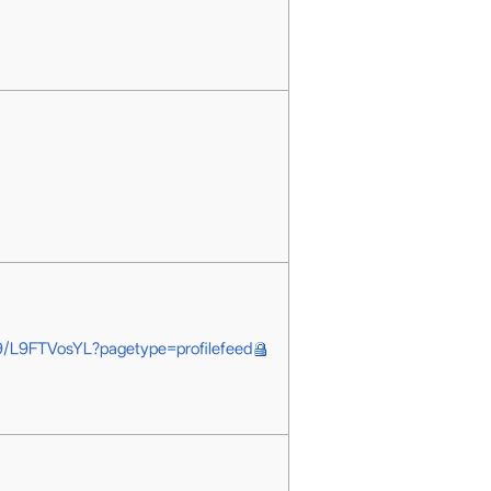
9/L9FTVosYL?pagetype=profilefeed