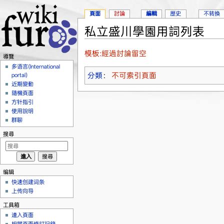
頁面
討論
編輯
歷史
不转换
私立盛川學園用詞列表
跳轉到：
導覽
、
搜尋
模板:經過討論留空
導覽
多语言(International
分類
：
不可索引頁面
portal)
近期變動
隨機頁面
方针指引
使用說明
群聊
搜尋
编辑
快速创建词条
上传向导
工具箱
連入頁面