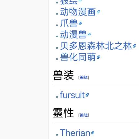
狼绘
动物漫画
爪兽
动漫兽
贝多恩森林北之林
兽化同萌
兽装
[
编辑
]
fursuit
靈性
[
编辑
]
Therian