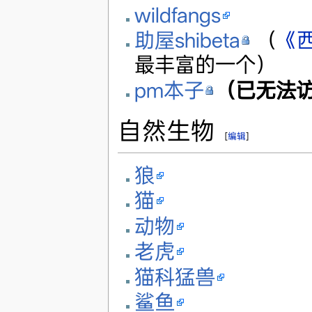
wildfangs
助屋shibeta
（
《
最丰富的一个）
pm本子
（已无法
自然生物
[
编辑
]
狼
猫
动物
老虎
猫科猛兽
鲨鱼