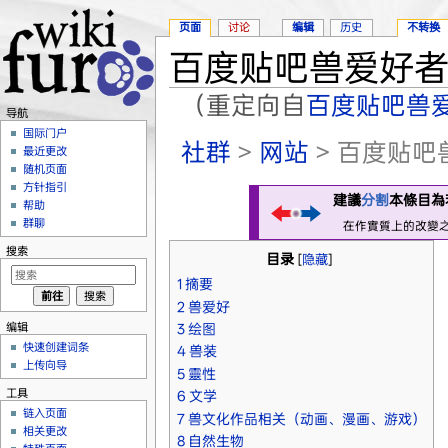
页面
讨论
编辑
历史
不转换
百度贴吧兽爱好
（重定向自
百度贴吧兽
导航
跳转至：
导航
、
搜索
国际门户
社群
>
网站
> 百度贴
最近更改
随机页面
方针指引
建議
分割
本條目為
帮助
群聊
在作實質上的改變
搜索
目录
[
隐藏
]
1
摘要
2
兽爱好
编辑
3
绘图
快速创建词条
4
兽装
上传向导
5
靈性
工具
6
文学
链入页面
7
兽文化作品相关（动画、漫画、游戏）
相关更改
8
自然生物