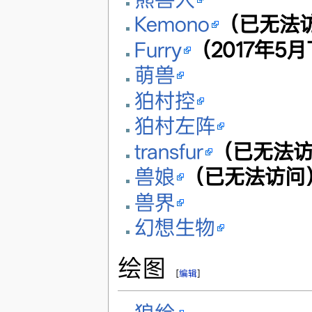
Kemono
（已无法
Furry
（2017年
萌兽
狛村控
狛村左阵
transfur
（已无法
兽娘
（已无法访问
兽界
幻想生物
绘图
[
编辑
]