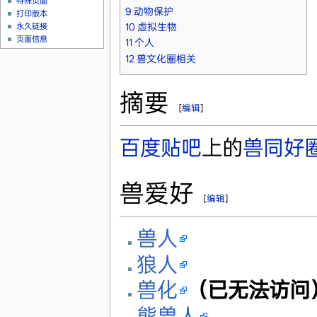
特殊页面
9
动物保护
打印版本
10
虚拟生物
永久链接
页面信息
11
个人
12
兽文化圈相关
摘要
[
编辑
]
百度贴吧
上的
兽同好
兽爱好
[
编辑
]
兽人
狼人
兽化
（已无法访问
熊兽人