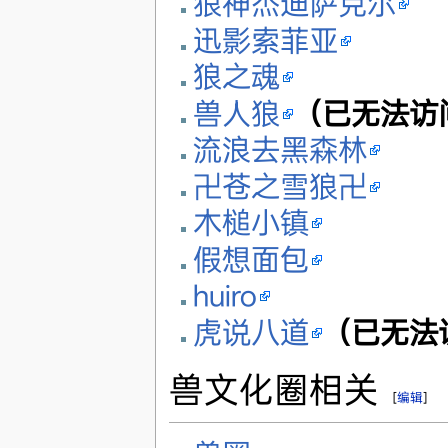
狼神杰迪萨克尔
迅影索菲亚
狼之魂
兽人狼
（已无法访
流浪去黑森林
卍苍之雪狼卍
木槌小镇
假想面包
huiro
虎说八道
（已无法
兽文化圈相关
[
编辑
]