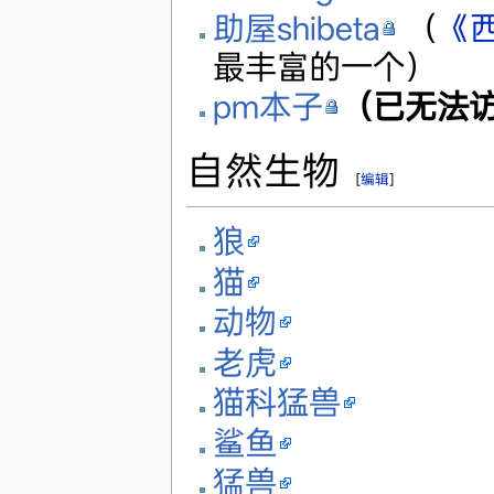
助屋shibeta
（
《
最丰富的一个）
pm本子
（已无法
自然生物
[
编辑
]
狼
猫
动物
老虎
猫科猛兽
鲨鱼
猛兽