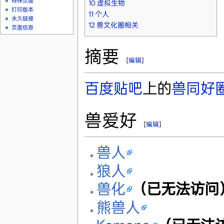
特殊页面
10
虚拟生物
打印版本
11
个人
永久链接
12
兽文化圈相关
页面信息
摘要
[
编辑
]
百度贴吧
上的
兽同好
兽爱好
[
编辑
]
兽人
狼人
兽化
（已无法访问
熊兽人