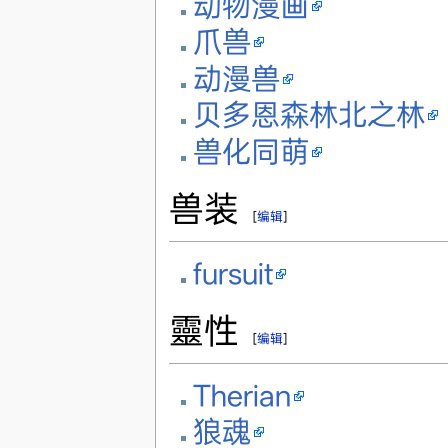
动物漫画
爪兽
动漫兽
贝多恩森林北之林
兽化同萌
兽装
[
编辑
]
fursuit
靈性
[
编辑
]
Therian
狼魂