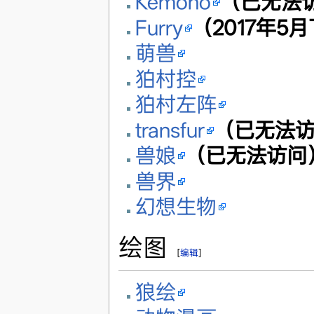
Kemono
（已无法
Furry
（2017年
萌兽
狛村控
狛村左阵
transfur
（已无法
兽娘
（已无法访问
兽界
幻想生物
绘图
[
编辑
]
狼绘