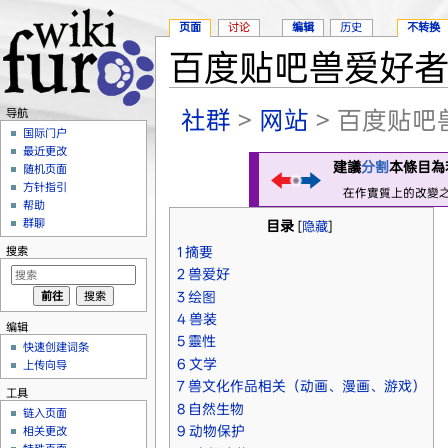
页面
讨论
编辑
历史
不转换
百度贴吧兽爱好
跳转至：
导航
、
搜索
社群
>
网站
> 百度贴
导航
国际门户
最近更改
建議
分割
本條目為
随机页面
方针指引
在作實質上的改變
帮助
群聊
目录
[
隐藏
]
1
摘要
搜索
2
兽爱好
3
绘图
4
兽装
编辑
5
靈性
快速创建词条
6
文学
上传向导
7
兽文化作品相关（动画、漫画、游戏）
工具
8
自然生物
链入页面
9
动物保护
相关更改