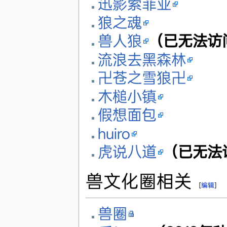
迅影索菲亚
狼之魂
兽人狼
（已无法访
流浪去黑森林
卍苍之雪狼卍
木槌小镇
假想面包
huiro
虎说八道
（已无法
兽文化圈相关
[
编辑
]
兽圈