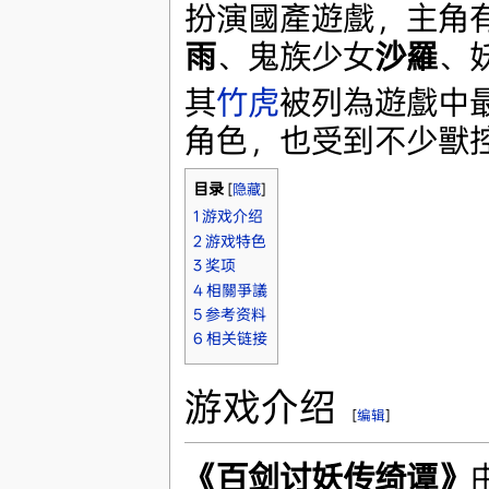
扮演國產遊戲，主角
雨
、鬼族少女
沙羅
、
其
竹虎
被列為遊戲中
角色，也受到不少獸
目录
[
隐藏
]
1
游戏介绍
2
游戏特色
3
奖项
4
相關爭議
5
参考资料
6
相关链接
游戏介绍
[
编辑
]
《百剑讨妖传绮谭》