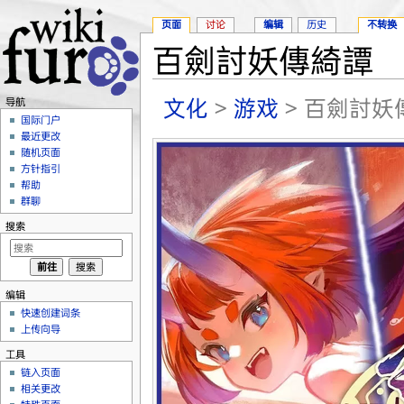
页面
讨论
编辑
历史
不转换
百劍討妖傳綺譚
跳转至：
导航
、
搜索
文化
>
游戏
> 百劍討妖
导航
国际门户
最近更改
随机页面
方针指引
帮助
群聊
搜索
编辑
快速创建词条
上传向导
工具
链入页面
相关更改