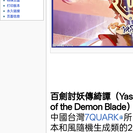
特殊页面
打印版本
永久链接
页面信息
百劍討妖傳綺譚（Yasha:
of the Demon Blade
中國台灣
7QUARK
所
本和風隨機生成類的2.