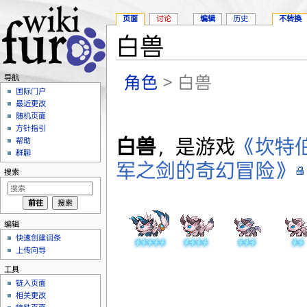
页面
讨论
编辑
历史
不转换
白兽
跳转至：
导航
、
搜索
角色
> 白兽
导航
国际门户
最近更改
随机页面
方针指引
白兽
，是游戏
《坎特
帮助
群聊
军之剑的奇幻冒险》
搜索
编辑
快速创建词条
上传向导
工具
链入页面
相关更改