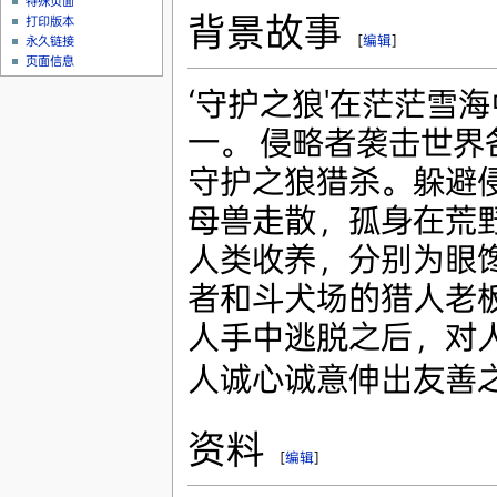
特殊页面
背景故事
打印版本
[
编辑
]
永久链接
页面信息
‘守护之狼'在茫茫雪
一。 侵略者袭击世界
守护之狼猎杀。躲避
母兽走散，孤身在荒
人类收养，分别为眼
者和斗犬场的猎人老
人手中逃脱之后，对
人诚心诚意伸出友善
资料
[
编辑
]