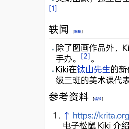
[1]
轶闻
[
编辑
]
除了图画作品外，K
[2]
手办。
。
Kiki在
钛山先生
的新
级三班的美术课代
参考资料
[
编辑
]
↑
https://krita.
电子松鼠 Kiki 介绍 