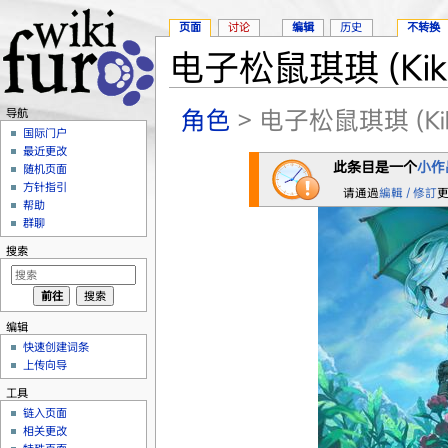
页面
讨论
编辑
历史
不转换
电子松鼠琪琪 (Kiki
跳转至：
导航
、
搜索
角色
> 电子松鼠琪琪 (Kik
导航
国际门户
最近更改
此条目是一个
小作
随机页面
方针指引
请通過
編輯 / 修訂
帮助
群聊
搜索
编辑
快速创建词条
上传向导
工具
链入页面
相关更改