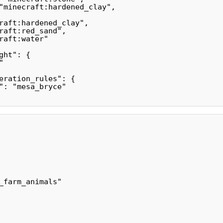
"minecraft:hardened_clay",

raft:hardened_clay",

raft:red_sand",

raft:water"

ht": {



eration_rules": {

": "mesa_bryce"

_farm_animals"
