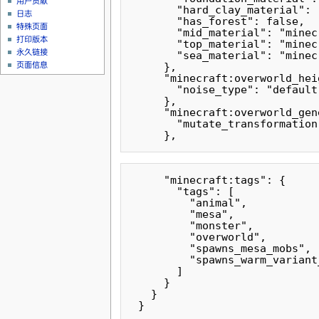
用户贡献
       "hard_clay_material": 
日志
       "has_forest": false,

特殊页面
       "mid_material": "minec
打印版本
       "top_material": "minec
永久链接
       "sea_material": "minec
页面信息
     },

     "minecraft:overworld_heig
       "noise_type": "default"
     },

     "minecraft:overworld_gen
       "mutate_transformation
     "minecraft:tags": {

       "tags": [

         "animal",

         "mesa",

         "monster",

         "overworld",

         "spawns_mesa_mobs",

         "spawns_warm_variant
       ]

     }

   }
