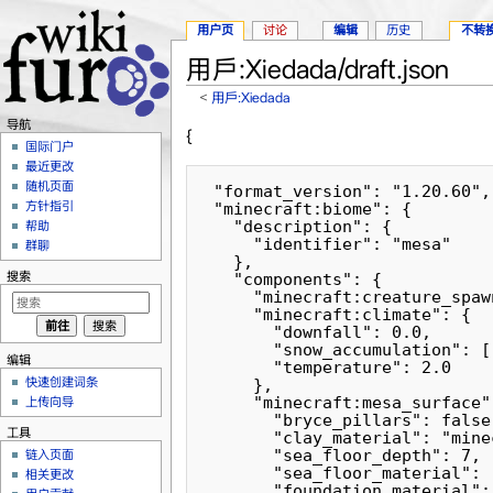
用户页
讨论
编辑
历史
不转
用戶:Xiedada/draft.json
<
用戶:Xiedada
跳转至：
导航
、
搜索
导航
{
国际门户
最近更改
随机页面
 "format_version": "1.20.60",

方针指引
 "minecraft:biome": {

   "description": {

帮助
     "identifier": "mesa"

群聊
   },

搜索
   "components": {

     "minecraft:creature_spaw
     "minecraft:climate": {

       "downfall": 0.0,

       "snow_accumulation": [
编辑
       "temperature": 2.0

快速创建词条
     },

     "minecraft:mesa_surface":
上传向导
       "bryce_pillars": false,
工具
       "clay_material": "mine
       "sea_floor_depth": 7,

链入页面
       "sea_floor_material": 
相关更改
       "foundation_material":