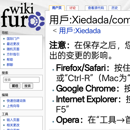
用户页
讨论
查看源代码
历史
用戶:Xiedada/com
<
用戶:Xiedada
导航
跳转至：
导航
、
搜索
国际门户
注意：
在保存之后，
最近更改
随机页面
出的变更的影响。
方针指引
帮助
Firefox/Safari：
按住
群聊
搜索
或“Ctrl-R”（Mac为
Google Chrome：
按
编辑
Internet Explorer：
快速创建词条
上传向导
F5”
工具
Opera：
在“工具→
链入页面
相关更改