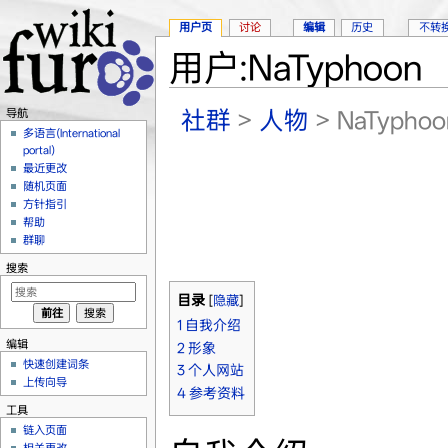
用户页
讨论
编辑
历史
不转
用户:NaTyphoon
跳转至：
导航
、
搜索
社群
>
人物
> NaTyphoo
导航
多语言(International
portal)
最近更改
随机页面
方针指引
帮助
群聊
搜索
目录
[
隐藏
]
1
自我介绍
编辑
2
形象
快速创建词条
3
个人网站
上传向导
4
参考资料
工具
链入页面