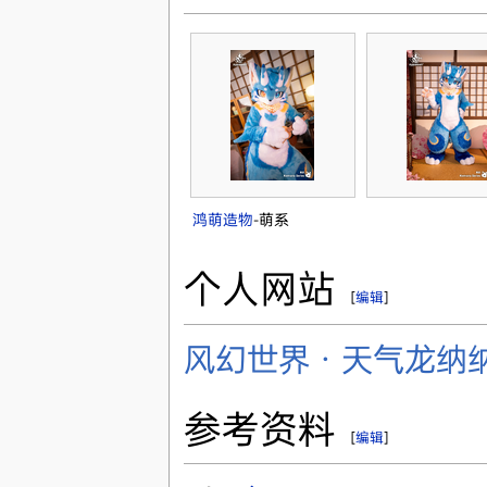
鸿萌造物
-萌系
个人网站
[
编辑
]
风幻世界 · 天气龙纳
参考资料
[
编辑
]