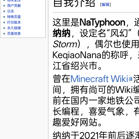
自我介绍
相关更改
[
编辑
]
用户贡献
日志
特殊页面
这里是
NaTyphoon
，
打印版本
永久链接
纳纳
，设定名“风幻”
页面信息
Storm
），偶尔也使
KeqiaoNana的称
江省绍兴市。
曾在
Minecraft Wiki
间，拥有尚可的Wik
前在国内一家地铁公
长编程，喜爱气象，
趣爱好网站。
纳纳于2021年前后