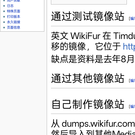
用户贡献
日志
特殊页面
通过测试镜像站
打印版本
[
编
永久链接
页面信息
英文 WikiFur 在 
移的镜像，它位于
htt
缺点是资料是去年8
通过其他镜像站
[
编
自己制作镜像站
[
编
从 dumps.wikifu
然后导入到其他Media