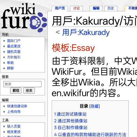
用户页
讨论
编辑
历史
不转
用戶:Kakurady/访
<
用戶:Kakurady
导航
跳转至：
导航
、
搜索
国际门户
模板:Essay
最近更改
随机页面
方针指引
由于资料限制，中文W
帮助
WikiFur。但目前Wi
群聊
搜索
全移出Wikia。所
en.wikifur的内容。
编辑
目录
快速创建词条
[
隐藏
]
上传向导
1
通过测试镜像站
工具
2
通过其他镜像站
链入页面
3
自己制作镜像站
相关更改
4
以垂直的构筑物辅助进行跳跃的方法